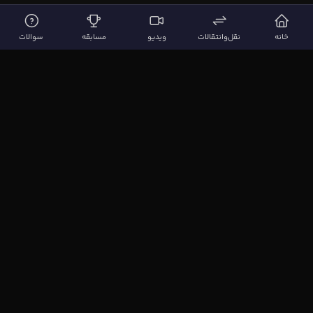
خانه
نقل‌وانتقالات
ویدیو
مسابقه
سوالات
لینک‌های مهم
صفحه اصلی
نقل‌وانتقالات
ویدیوها
مقاله‌ها
سوالات فوتبالی
بیشتر
مجله فوتبال‌باز
آیا می‌دانستید؟
نظرسنجی