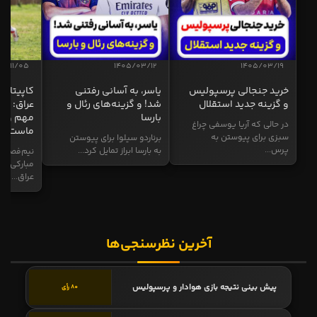
04/11/05
1405/03/12
1405/03/19
خرید جنجالی پرسپولیس
یاسر، به آسانی رفتنی
کاپیتان ا
و گزینه جدید استقلال
شد! و گزینه‌های رئال و
عراق: ای
بارسا
مهم و طل
در حالی که آریا یوسفی چراغ
ماست
سبزی برای پیوستن به
برناردو سیلوا برای پیوستن
پرس...
به بارسا ابراز تمایل کرد...
نیم‌فصل و
مبارکی در
عراق...
آخرین نظرسنجی‌ها
پیش بینی نتیجه بازی هوادار و پرسپولیس
80 رأی