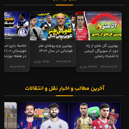
بهترین گل های از راه
بهترین ویدیوهای طنز
خلاصه بازی استقل
دور؛ از سوپرگل کریمی
فوتبالی در سال 1402
خوزستان 0
تا اشتباه رحمتی
در هفته نوزدهم
1402/12/19
7351 بازدید
1403/01/19
14779 بازدید
1402/12/19
4997 ب
آخرین مطالب و اخبار نقل و انتقالات