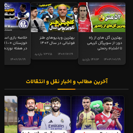
بهترین گل های از راه
بهترین ویدیوهای طنز
خلاصه بازی استقل
دور؛ از سوپرگل کریمی
فوتبالی در سال 1402
خوزستان 0
تا اشتباه رحمتی
در هفته نوزدهم
1402/12/19
7375 بازدید
1403/01/19
14813 بازدید
1402/12/19
5015 ب
آخرین مطالب و اخبار نقل و انتقالات