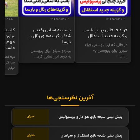
04/11/05
1405/03/12
1405/03/19
خرید جنجالی پرسپولیس
یاسر، به آسانی رفتنی
کاپیتان ا
و گزینه جدید استقلال
شد! و گزینه‌های رئال و
عراق: ای
بارسا
مهم و طل
در حالی که آریا یوسفی چراغ
ماست
سبزی برای پیوستن به
برناردو سیلوا برای پیوستن
پرس...
به بارسا ابراز تمایل کرد...
نیم‌فصل و
مبارکی در
عراق...
آخرین نظرسنجی‌ها
پیش بینی نتیجه بازی هوادار و پرسپولیس
80 رأی
پیش بینی نتیجه بازی استقلال و سپاهان
95 رأی