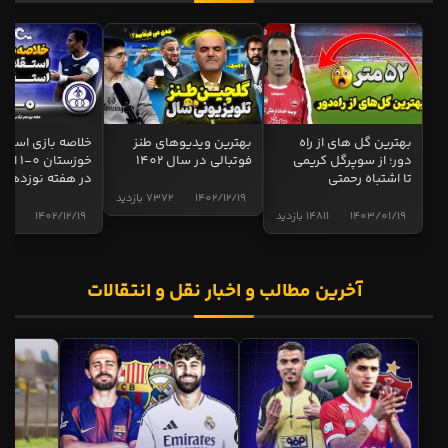
بهترین گل های از راه
بهترین ویدیوهای طنز
خلاصه بازی استقل
دور؛ از سوپرگل کریمی
فوتبالی در سال 1402
خوزستان 0
تا اشتباه رحمتی
در هفته نوزدهم
1402/12/19
7372 بازدید
1403/01/19
14811 بازدید
1402/12/19
5013 ب
آخرین مطالب و اخبار نقل و انتقالات