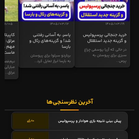
04/11/05
1405/03/12
1405/03/19
خرید جنجالی پرسپولیس
یاسر، به آسانی رفتنی
کاپیتان ا
و گزینه جدید استقلال
شد! و گزینه‌های رئال و
عراق: ای
بارسا
مهم و طل
در حالی که آریا یوسفی چراغ
ماست
سبزی برای پیوستن به
برناردو سیلوا برای پیوستن
پرس...
به بارسا ابراز تمایل کرد...
نیم‌فصل و
مبارکی در
عراق...
آخرین نظرسنجی‌ها
پیش بینی نتیجه بازی هوادار و پرسپولیس
80 رأی