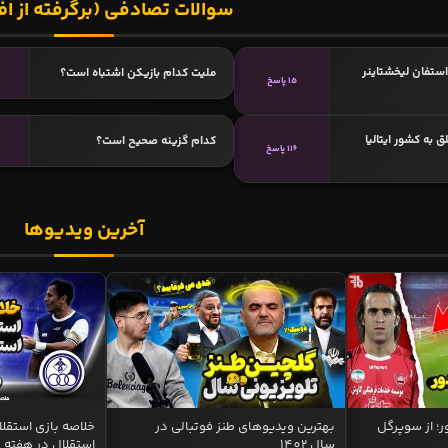
سوالات تصادفی (برگرفته از اف
استفان لیخشتاینر
ملیت کدام بازیکن اشتباه است؟
15 پاسخ
 به کشور ایتالیا
کدام گزینه صحیح است؟
116 پاسخ
آخرین ویدیوها
ر؛ از سوپرگل
بهترین ویدیوهای طنز فوتبالی در
سال 1402
استقلال در هفته 