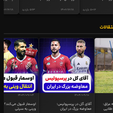
5012 بازدید
1402/12/18
5113 بازدید
1402/12/18
تقالات
1404/09/04
1404/09/10
 عراق:
آقای گل در پرسپولیس؛
اوسمار قبول می‌کند؟ انت
طلایی
معاوضه بزرگ در ایران
وینی به سیتی