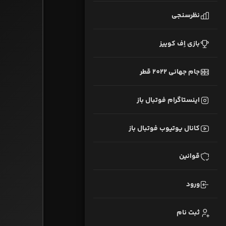
نظرسنجی
بازی اِف کوییز
جام جهانی 2022 قطر
اینستاگرام فوتبال باز
کانال یوتیوب فوتبال باز
قوانین
ورود
ثبت نام