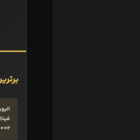
برترین
فینال
2002 کره و ژاپن را دریافت کرد. کان تنها دروازه‌بان تاریخ است که به این جا