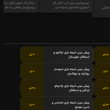
پرسپولیس برای جذب آقای گل
درحالی‌که حضور ایگور سرگیف
اندونزی (مکسول سوزا) خیز...
پرسپولیس قطعی به نظر...
بارکی
پیش بینی نتیجه بازی تراکتور و
95 رأی
69 رأی
استقلال خوزستان
پیش بینی نتیجه بازی منچستر
21 رأی
17 رأی
یونایتد و نیوکاسل
پیش بینی نتیجه بازی چادرملو
65 رأی
45 رأی
اردکان و استقلال
پیش بینی نتیجه بازی ماینتس و
34 رأی
27 رأی
بایرن مونیخ