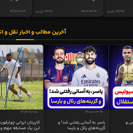
14798 بازدید
1402/12/19
7370 بازدید
1402/12/19
آخرین مطالب و اخبار نقل و ان
1404/11/05
1405/03/12
س و
یاسر، به آسانی رفتنی شد! و
کاپیتان ایرانی چوارقورنه
گزینه‌های رئال و بارسا
این یک مسابقه مهم و 