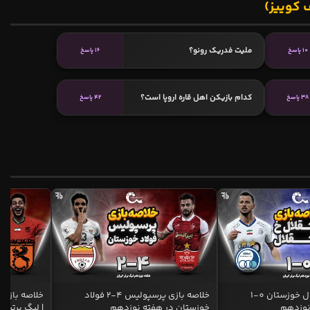
 کوییز)
ملیت فدریک رونو؟
10 پاسخ
16 پاسخ
کدام بازیکن اهل قاره اروپا است؟
38 پاسخ
42 پاسخ
خلاصه بازی استقلال خوزستان 0-1
خلاصه بازی پرسپولیس 4-2 فولاد
نوزدهم
خوزستان در هفته نوزدهم
| لیگ برتر ای