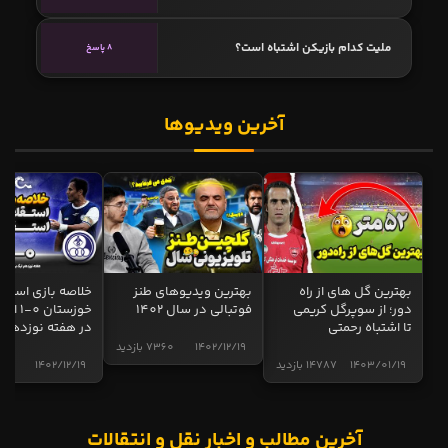
ملیت کدام بازیکن اشتباه است؟
8 پاسخ
آخرین ویدیوها
بهترین گل های از راه
بهترین ویدیوهای طنز
خلاصه بازی استقل
دور؛ از سوپرگل کریمی
فوتبالی در سال 1402
خوزستان 0
تا اشتباه رحمتی
در هفته نوزدهم
1402/12/19
7360 بازدید
1403/01/19
14787 بازدید
1402/12/19
5005 ب
آخرین مطالب و اخبار نقل و انتقالات