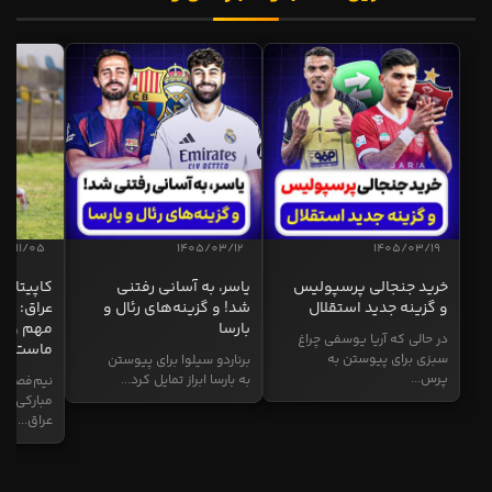
04/11/05
1405/03/12
1405/03/19
خرید جنجالی پرسپولیس
یاسر، به آسانی رفتنی
کاپیتان ا
و گزینه جدید استقلال
شد! و گزینه‌های رئال و
عراق: ای
بارسا
مهم و طل
در حالی که آریا یوسفی چراغ
ماست
سبزی برای پیوستن به
برناردو سیلوا برای پیوستن
پرس...
به بارسا ابراز تمایل کرد...
نیم‌فصل و
مبارکی در
عراق...