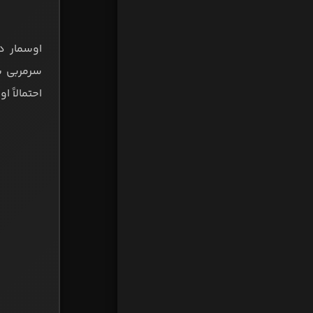
اوسمار د
سرمربی پ
احتمالاً 