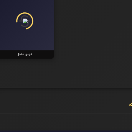
نونو مندز
: