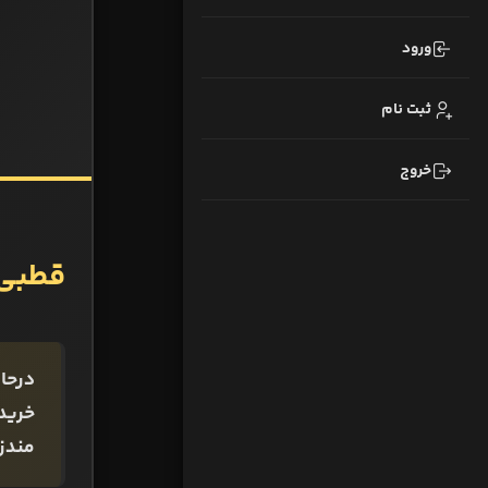
ورود
ثبت نام
خروج
قطبی 
درحا
خرید
مندز