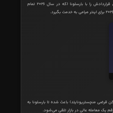
اینتر میامی در کمین لواندوفسکی: به گزارش رومانو، روبرت لواندوفسکی قراردادش را با بارسلونا (که در سال ۲۰۲۶ تمام
ن قرضی منچستریونایتد) باعث شده تا بارسلونا به