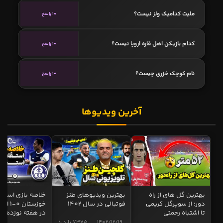
ملیت کدامیک ولز نیست؟
10 پاسخ
کدام بازیکن اهل قاره اروپا نیست؟
10 پاسخ
نام کوچک خزری چیست؟
10 پاسخ
آخرین ویدیوها
بهترین گل های از راه
بهترین ویدیوهای طنز
خلاصه بازی استقل
دور؛ از سوپرگل کریمی
فوتبالی در سال 1402
خوزستان 0
تا اشتباه رحمتی
در هفته نوزدهم
1402/12/19
7375 بازدید