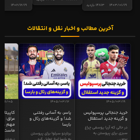
1403/01/19
14813 بازدید
1402/12/19
5015 ب
آخرین مطالب و اخبار نقل و انتقالات
04/11/05
1405/03/12
1405/03/19
خرید جنجالی پرسپولیس
یاسر، به آسانی رفتنی
کاپیتان ا
و گزینه جدید استقلال
شد! و گزینه‌های رئال و
عراق: ای
بارسا
مهم و طل
در حالی که آریا یوسفی چراغ
ماست
سبزی برای پیوستن به
برناردو سیلوا برای پیوستن
پرس...
به بارسا ابراز تمایل کرد...
نیم‌فصل و