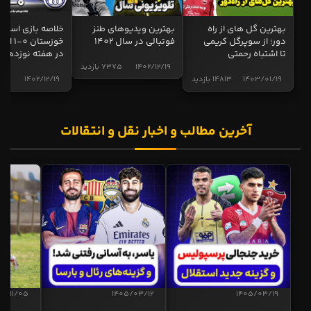
بهترین گل های از راه
بهترین ویدیوهای طنز
خلاصه بازی استقل
دور؛ از سوپرگل کریمی
فوتبالی در سال 1402
خوزستان 0
تا اشتباه رحمتی
در هفته نوزدهم
1402/12/19
7375 بازدید
1403/01/19
14813 بازدید
1402/12/19
5015 ب
آخرین مطالب و اخبار نقل و انتقالات
04/11/05
1405/03/12
1405/03/19