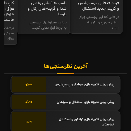
خرید جنجالی پرسپولیس
یاسر، به آسانی رفتنی
کاپیتان ا
و گزینه جدید استقلال
شد! و گزینه‌های رئال و
عراق: ای
بارسا
مهم و طل
در حالی که آریا یوسفی چراغ
ماست
سبزی برای پیوستن به
برناردو سیلوا برای پیوستن
پرس...
به بارسا ابراز تمایل کرد...
نیم‌فصل و
مبارکی در
عراق...
آخرین نظرسنجی‌ها
پیش بینی نتیجه بازی هوادار و پرسپولیس
80 رأی
پیش بینی نتیجه بازی استقلال و سپاهان
95 رأی
پیش بینی نتیجه بازی تراکتور و استقلال
69 رأی
خوزستان