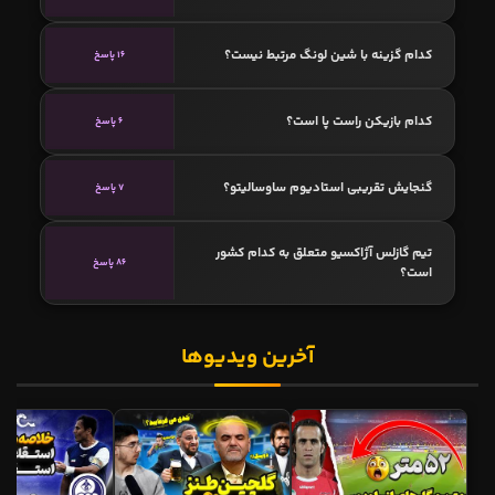
کدام گزینه با شین لونگ مرتبط نیست؟
16 پاسخ
کدام بازیکن راست پا است؟
6 پاسخ
گنجایش تقریبی استادیوم ساوساليتو؟
7 پاسخ
تیم گازلس آژاکسیو متعلق به کدام کشور
86 پاسخ
است؟
آخرین ویدیوها