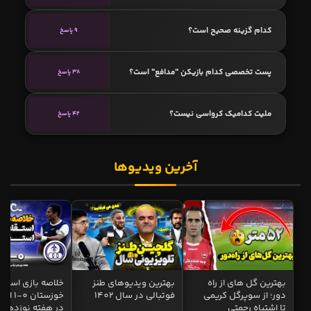
کدام گزینه صحیح است؟
9 پاسخ
پست تخصصی کدام بازیکن "مدافع" است؟
38 پاسخ
ملیت کدامیک کرواسی نیست؟
42 پاسخ
آخرین ویدیوها
بهترین گل های از راه
بهترین ویدیوهای طنز
خلاصه بازی استقل
دور؛ از سوپرگل کریمی
فوتبالی در سال 1402
خوزستان 0
تا اشتباه رحمتی
در هفته نوزدهم