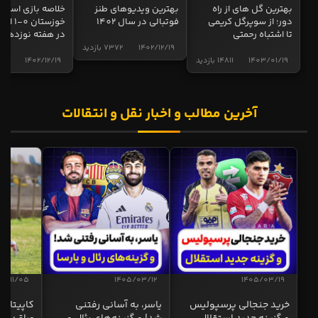
بهترین گل های از راه
بهترین ویدیوهای طنز
خلاصه بازی استقل
دور؛ از سوپرگل کریمی
فوتبالی در سال 1402
خوزستان 0
تا اشتباه رحمتی
در هفته نوزدهم
1402/12/19
7372 بازدید
1403/01/19
14811 بازدید
1402/12/19
5013 ب
آخرین مطالب و اخبار نقل و انتقالات
04/11/05
1405/03/12
1405/03/19
خرید جنجالی پرسپولیس
یاسر، به آسانی رفتنی
کاپیتان ا