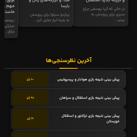
و گزینه جدید استقلال
شد! و گزینه‌های رئال و
عراق: ای
بارسا
مهم و طل
در حالی که آریا یوسفی چراغ
ماست
سبزی برای پیوستن به
برناردو سیلوا برای پیوستن
پرس...
به بارسا ابراز تمایل کرد...
نیم‌فصل و
مبارکی در
عراق...
آخرین نظرسنجی‌ها
پیش بینی نتیجه بازی هوادار و پرسپولیس
80 رأی
پیش بینی نتیجه بازی استقلال و سپاهان
95 رأی
پیش بینی نتیجه بازی تراکتور و استقلال
69 رأی
خوزستان