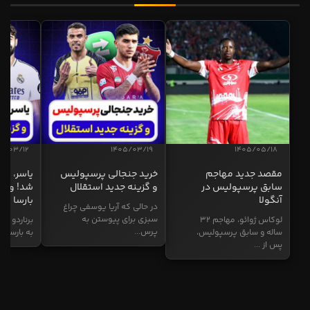
5/03/12
1405/03/19
1405/05/18
مقصد جدید مهاجم
خرید جنجالی پرسپولیس
یاسر، به
سابق پرسپولیس در
و گزینه جدید استقلال
شد! و گز
آنگولا
بارسا
در حالی که آریا یوسفی چراغ
سبزی برای پیوستن به
لوکاس ژوائو، مهاجم ۳۲
برناردو سی
پرس...
ساله و سابق پرسپولیس،
به بارسا ابر
پس از ...