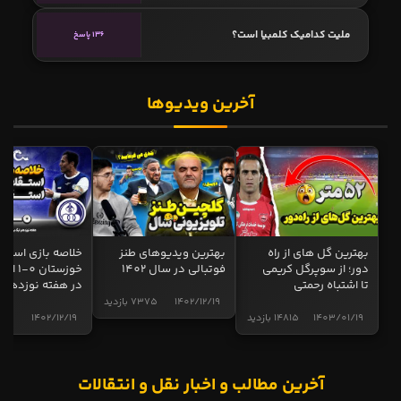
ملیت کدامیک کلمبیا است؟
136 پاسخ
آخرین ویدیوها
بهترین گل های از راه
بهترین ویدیوهای طنز
خلاصه بازی استقل
دور؛ از سوپرگل کریمی
فوتبالی در سال 1402
خوزستان 0
تا اشتباه رحمتی
در هفته نوزدهم
1402/12/19
7375 بازدید
1403/01/19
14815 بازدید
1402/12/19
5017 
آخرین مطالب و اخبار نقل و انتقالات