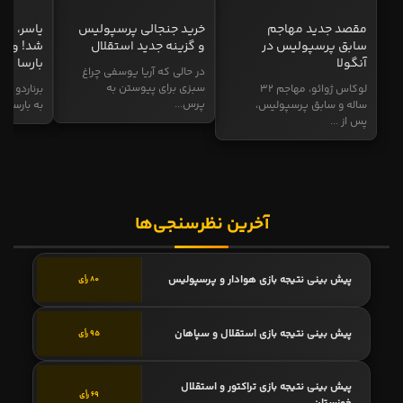
مقصد جدید مهاجم
خرید جنجالی پرسپولیس
یاسر، به
سابق پرسپولیس در
و گزینه جدید استقلال
شد! و گز
آنگولا
بارسا
در حالی که آریا یوسفی چراغ
سبزی برای پیوستن به
لوکاس ژوائو، مهاجم ۳۲
برناردو سی
پرس...
ساله و سابق پرسپولیس،
به بارسا ابر
پس از ...
آخرین نظرسنجی‌ها
پیش بینی نتیجه بازی هوادار و پرسپولیس
80 رأی
پیش بینی نتیجه بازی استقلال و سپاهان
95 رأی
پیش بینی نتیجه بازی تراکتور و استقلال
69 رأی
خوزستان