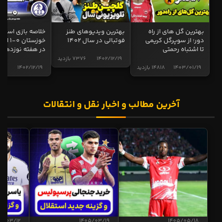
بهترین گل های از راه
بهترین ویدیوهای طنز
خلاصه بازی استقل
دور؛ از سوپرگل کریمی
فوتبالی در سال 1402
خوزستان 0
تا اشتباه رحمتی
در هفته نوزدهم
1402/12/19
7376 بازدید
1403/01/19
14818 بازدید
1402/12/19
5019 
آخرین مطالب و اخبار نقل و انتقالات
5/03/12
1405/03/19
1405/05/18