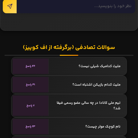
شهریار مغانلو
شهریار مغانلو از کلبا امارات به سپاهان - رسانه‌های داخلی - 60 درصد
احمد نوراللهی
احمد نوراللهی از الوحده به پرسپولیس - نشریه البیان امارات - 80
درصد