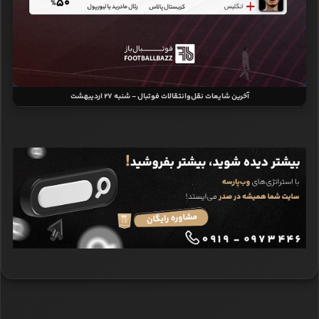
آخرین شایعات نقل‌وانتقالات فوتبال - شنبه 27 اردیبهشت