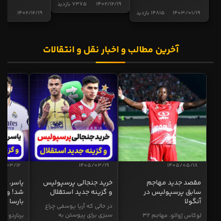
1402/12/19
7375 بازدید
1403/01/19
14815 بازدید
1402/12/19
5017 
آخرین مطالب و اخبار نقل و انتقالات
5/03/12
1405/03/19
1405/05/18
مقصد جدید مهاجم
خرید جنجالی پرسپولیس
یاسر، به
سابق پرسپولیس در
و گزینه جدید استقلال
شد! و گز
آنگولا
بارسا
در حالی که آریا یوسفی چراغ
سبزی برای پیوستن به
لوکاس ژوائو، مهاجم ۳۲
برناردو سی