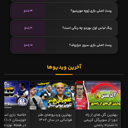
پست اصلی بازی ژوزه مورینیو؟
24 پاسخ
رنگ لباس اول بوردو چه رنگی است؟
21 پاسخ
پست اصلی بازی سرور جپاروف؟
15 پاسخ
آخرین ویدیوها
بهترین گل های از راه
بهترین ویدیوهای طنز
خلاصه بازی استقل
دور؛ از سوپرگل کریمی
فوتبالی در سال 1402
خوزستان 0
تا اشتباه رحمتی
در هفته نوزدهم