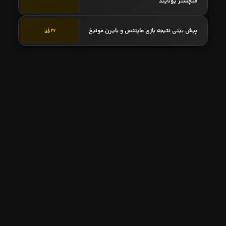
منچستر یونایتد
پیش بینی نتیجه بازی ماینتس و بایرن مونیخ
27 رأی