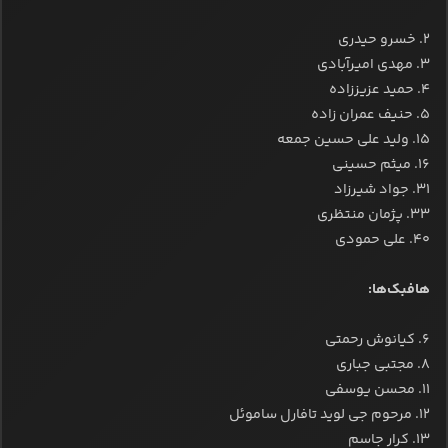
۲. خسرو حیدری
۳. مهدی امیرآبادی
۴. حمید عزیززاده
۵. حنیف عمران زاده
۱۵. ولید علی حسین جمعه
۱۶. میثم حسینی
۳۱. جواد شیرزاد
۳۳. پژمان منتظری
۴۰. علی حمودی
هافبک‌ها:
۶. کیانوش رحمتی
۸. مجتبی جباری
۱۱. محسن یوسفی
۱۲. مرحوم جی لوید تافارل ساموئل
۱۳. کرار جاسم