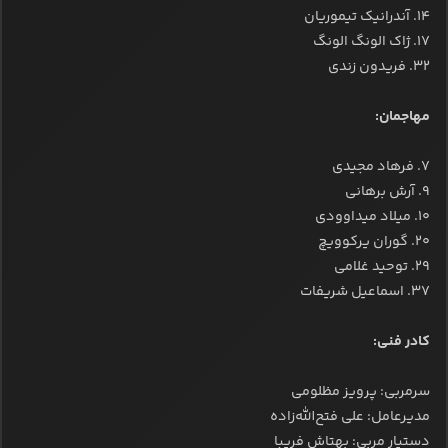
۱۴. آندرانیک تیموریان
۱۷. ژاک الونگ الونگ
۳۲. فریدون زندی
مهاجمان:
۷. فرهاد مجیدی
۹. آرش برهانی
۱۰. میلاد میداوودی
۲۰. گوران یرکوویچ
۲۹. توحید غلامی
۳۷. اسماعیل شریفات
کادر فنی:
سرمربی: پرویز مظلومی
مدیرعامل: علی فتح‌الله‌زاده
دستیار مربی: بهتاش فریبا