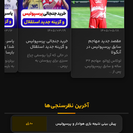
5/03/12
1405/03/19
1405/05/18
مقصد جدید مهاجم
خرید جنجالی پرسپولیس
یاسر، به
سابق پرسپولیس در
و گزینه جدید استقلال
شد! و گز
آنگولا
بارسا
در حالی که آریا یوسفی چراغ
سبزی برای پیوستن به
لوکاس ژوائو، مهاجم ۳۲
برناردو سی
پرس...
ساله و سابق پرسپولیس،
به بارسا ابر
پس از ...
آخرین نظرسنجی‌ها
پیش بینی نتیجه بازی هوادار و پرسپولیس
80 رأی