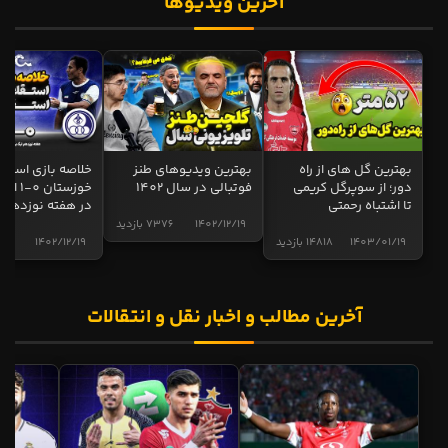
آخرین ویدیوها
بهترین گل های از راه
بهترین ویدیوهای طنز
خلاصه بازی استقل
دور؛ از سوپرگل کریمی
فوتبالی در سال 1402
خوزستان 0
تا اشتباه رحمتی
در هفته نوزدهم
1402/12/19
7376 بازدید
1403/01/19
14818 بازدید
1402/12/19
5019 
آخرین مطالب و اخبار نقل و انتقالات