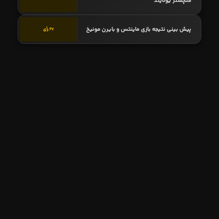
منچستر یونایتد
پیش بینی نتیجه بازی ماینتس و بایرن مونیخ
27 رأی