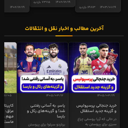
1402/12/19
7375 بازدید
1403/01/19
14813 بازدید
1402/12/19
5015 ب
آخرین مطالب و اخبار نقل و انتقالات
04/11/05
1405/03/12
1405/03/19
خرید جنجالی پرسپولیس
یاسر، به آسانی رفتنی
کاپیتان ا
و گزینه جدید استقلال
شد! و گزینه‌های رئال و
عراق: ای
بارسا
مهم و طل
در حالی که آریا یوسفی چراغ
ماست
سبزی برای پیوستن به
برناردو سیلوا برای پیوستن