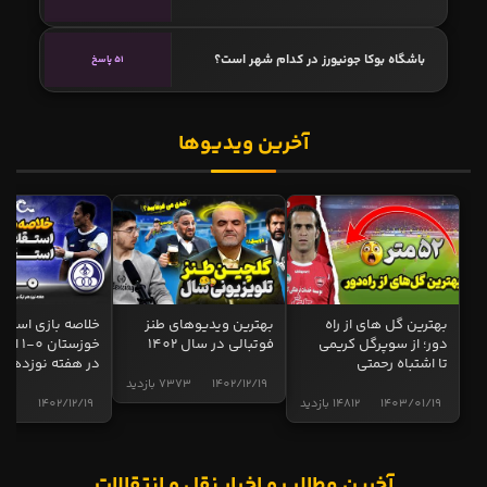
باشگاه بوکا جونيورز در کدام شهر است؟
51 پاسخ
آخرین ویدیوها
بهترین گل های از راه
بهترین ویدیوهای طنز
خلاصه بازی استقل
دور؛ از سوپرگل کریمی
فوتبالی در سال 1402
خوزستان 0
تا اشتباه رحمتی
در هفته نوزدهم
1402/12/19
7373 بازدید
1403/01/19
14812 بازدید
1402/12/19
5013 ب
آخرین مطالب و اخبار نقل و انتقالات