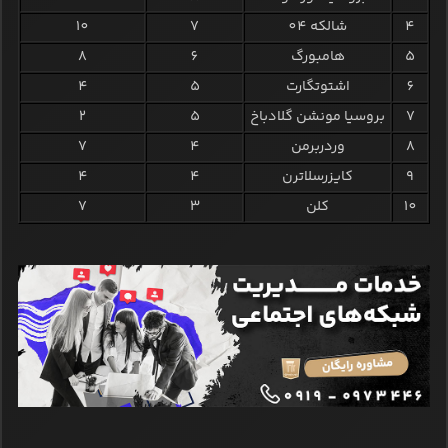
4
شالکه 04
7
10
5
هامبورگ
6
8
6
اشتوتگارت
5
4
7
بروسیا مونشن گلادباخ
5
2
8
وردربرمن
4
7
9
کایزرسلاترن
4
4
10
کلن
3
7