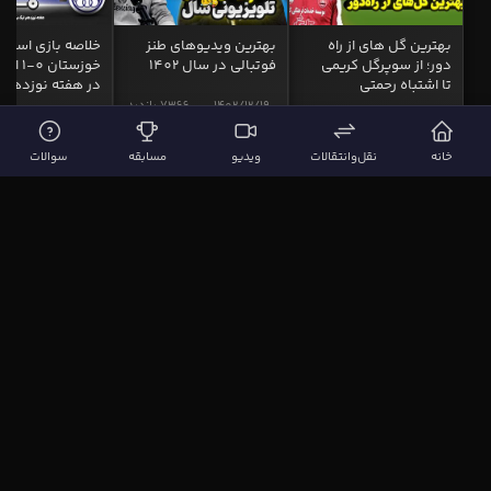
بهترین گل های از راه
بهترین ویدیوهای طنز
خلاصه بازی استقل
دور؛ از سوپرگل کریمی
فوتبالی در سال 1402
خوزستان 0
تا اشتباه رحمتی
در هفته نوزدهم
1402/12/19
7366 بازدید
1403/01/19
14795 بازدید
1402/12/19
5011
خانه
نقل‌وانتقالات
ویدیو
مسابقه
سوالات
آخرین مطالب و اخبار نقل و انتقالات
04/11/05
1405/03/12
1405/03/19