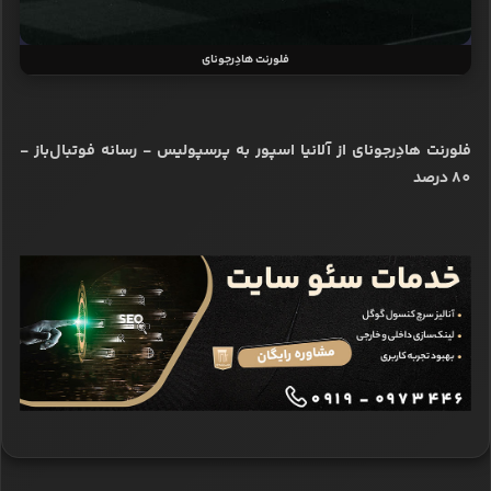
فلورنت هادِرجونای
فلورنت هادِرجونای از آلانیا اسپور به پرسپولیس - رسانه‌ فوتبال‌باز -
80 درصد