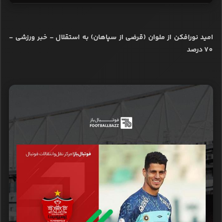
امید نورافکن از ملوان (قرضی از سپاهان) به استقلال - خبر ورزشی -
70 درصد