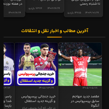
تا اشتباه رحمتی
در هفته نوزدهم
1402/12/19
7376 بازدید
1403/01/19
14815 بازدید
1402/12/19
5017 
آخرین مطالب و اخبار نقل و انتقالات
5/03/12
1405/03/19
1405/05/18
مقصد جدید مهاجم
خرید جنجالی پرسپولیس
یاسر، به
سابق پرسپولیس در
و گزینه جدید استقلال
شد! و گز
آنگولا
بارسا
در حالی که آریا یوسفی چراغ