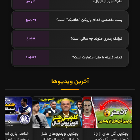
ملیت اویر اولازابال؟
19 پاسخ
پست تخصصی کدام بازیکن "هافبک" است؟
39 پاسخ
فرانک ریبری متولد چه سالی است؟
12 پاسخ
کدام گزینه با بقیه متفاوت است؟
124 پاسخ
آخرین ویدیوها
بهترین گل های از راه
بهترین ویدیوهای طنز
خلاصه بازی استقل
دور؛ از سوپرگل کریمی
فوتبالی در سال 1402
خوزستان 0