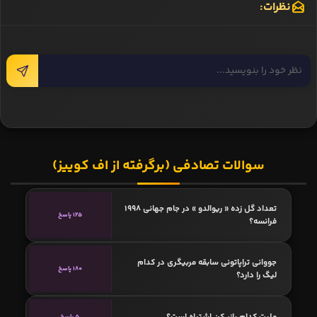
نظرات:
سوالات تصادفی (برگرفته از اف کوییز)
تعداد گل زده « ریوالدو » در جام جهانی 1998
125 پاسخ
فرانسه؟
جووانی تراپاتونی سابقه مربیگری در کدام
180 پاسخ
لیگ را دارد؟
ملیت کدام بازیکن اشتباه است؟
5 پاسخ