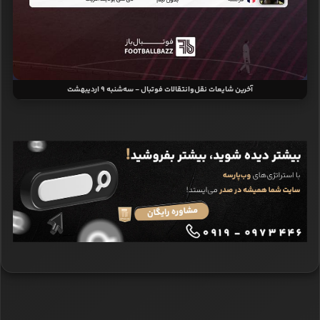
آخرین شایعات نقل‌وانتقالات فوتبال - سه‌شنبه 9 اردیبهشت