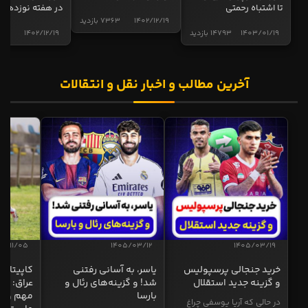
تا اشتباه رحمتی
در هفته نوزدهم
1402/12/19
7363 بازدید
1403/01/19
14793 بازدید
1402/12/19
5008 ب
آخرین مطالب و اخبار نقل و انتقالات
04/11/05
1405/03/12
1405/03/19
خرید جنجالی پرسپولیس
یاسر، به آسانی رفتنی
کاپیتان ا
و گزینه جدید استقلال
شد! و گزینه‌های رئال و
عراق: ای
بارسا
مهم و طل
در حالی که آریا یوسفی چراغ