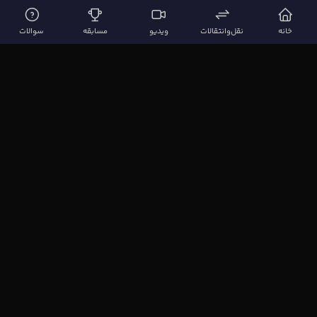
خانه
نقل‌وانتقالات
ویدیو
مسابقه
سوالات
لینک‌های مهم
صفحه اصلی
نقل‌وانتقالات
ویدیوها
مقاله‌ها
سوالات فوتبالی
بیشتر
مجله فوتبال‌باز
آیا می‌دانستید؟
نظرسنجی