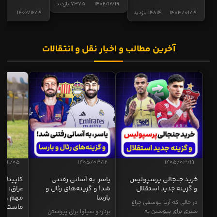
1402/12/19
7375 بازدید
1403/01/19
14814 بازدید
1402/12/19
5017 
آخرین مطالب و اخبار نقل و انتقالات
04/11/05
1405/03/12
1405/03/19
خرید جنجالی پرسپولیس
یاسر، به آسانی رفتنی
کاپیتان ا
و گزینه جدید استقلال
شد! و گزینه‌های رئال و
عراق: ای
بارسا
مهم و طل
در حالی که آریا یوسفی چراغ
ماست
سبزی برای پیوستن به
برناردو سیلوا برای پیوستن