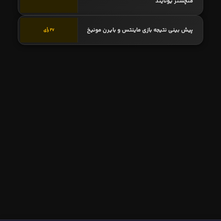
منچستر یونایتد
پیش بینی نتیجه بازی ماینتس و بایرن مونیخ
27 رأی