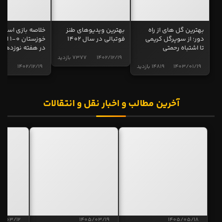
بهترین گل های از راه
بهترین ویدیوهای طنز
خلاصه بازی استقل
دور؛ از سوپرگل کریمی
فوتبالی در سال 1402
خوزستان 0
تا اشتباه رحمتی
در هفته نوزدهم
1402/12/19
7377 بازدید
1403/01/19
14819 بازدید
1402/12/19
5019 
آخرین مطالب و اخبار نقل و انتقالات
5/03/12
1405/03/19
1405/05/18