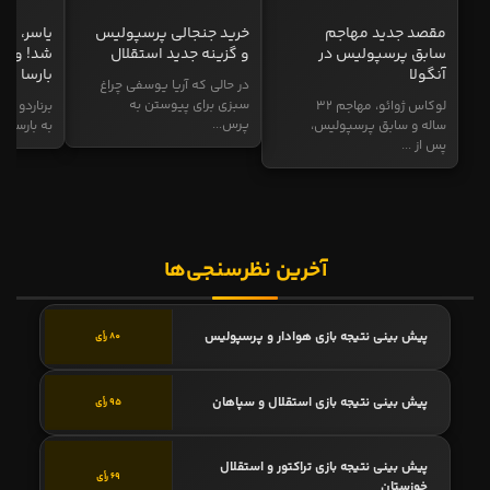
مقصد جدید مهاجم
خرید جنجالی پرسپولیس
یاسر، به
سابق پرسپولیس در
و گزینه جدید استقلال
شد! و گز
آنگولا
بارسا
در حالی که آریا یوسفی چراغ
سبزی برای پیوستن به
لوکاس ژوائو، مهاجم ۳۲
برناردو سی
پرس...
ساله و سابق پرسپولیس،
به بارسا ابر
پس از ...
آخرین نظرسنجی‌ها
پیش بینی نتیجه بازی هوادار و پرسپولیس
80 رأی
پیش بینی نتیجه بازی استقلال و سپاهان
95 رأی
پیش بینی نتیجه بازی تراکتور و استقلال
69 رأی
خوزستان