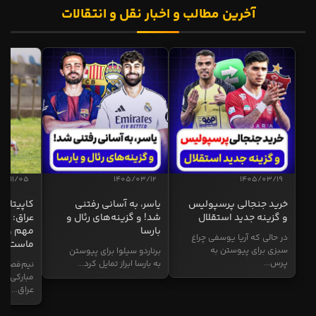
آخرین مطالب و اخبار نقل و انتقالات
04/11/05
1405/03/12
1405/03/19
خرید جنجالی پرسپولیس
یاسر، به آسانی رفتنی
کاپیتان ا
و گزینه جدید استقلال
شد! و گزینه‌های رئال و
عراق: ای
بارسا
مهم و طل
در حالی که آریا یوسفی چراغ
ماست
سبزی برای پیوستن به
برناردو سیلوا برای پیوستن
پرس...
به بارسا ابراز تمایل کرد...
نیم‌فصل و
مبارکی در
عراق...