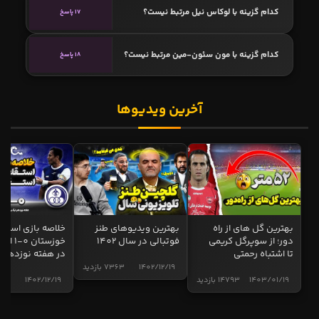
کدام گزینه با لوكاس نيل مرتبط نیست؟
17 پاسخ
کدام گزینه با مون سئون-مین مرتبط نیست؟
18 پاسخ
آخرین ویدیوها
بهترین گل های از راه
بهترین ویدیوهای طنز
خلاصه بازی استقل
دور؛ از سوپرگل کریمی
فوتبالی در سال 1402
خوزستان 0
تا اشتباه رحمتی
در هفته نوزدهم
1402/12/19
7363 بازدید
1403/01/19
14793 بازدید
1402/12/19
5008 ب