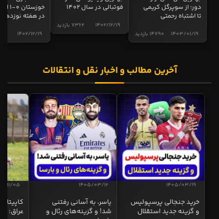
دور؛ از سوپرگل کریمی
فوتبالی در سال 1402
خوزستان 0
تا اشتباه رحمتی
در هفته نوزدهم
1402/12/19
7362 بازدید
1403/01/19
14790 بازدید
1402/12/19
5006 ب
آخرین مطالب و اخبار نقل و انتقالات
04/11/05
1405/03/12
1405/03/19
خرید جنجالی پرسپولیس
یاسر، به آسانی رفتنی
کاپیتان ا
و گزینه جدید استقلال
شد! و گزینه‌های رئال و
عراق: ای