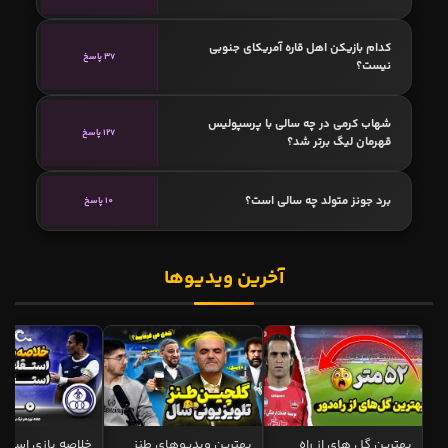
کدام بازیکن اهل قاره آمریکای جنوبی
37 پاسخ
نیست؟
شهاب کرمی در چه سالی با پرسپولیس
127 پاسخ
قهرمان لیگ برتر شد؟
برد جونز متولد چه سالی است؟
10 پاسخ
آخرین ویدیوها
بهترین گل های از راه
بهترین ویدیوهای طنز
خلاصه بازی استقل