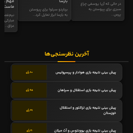
بارسا
مهم و طل
در حالی که آریا یوسفی چراغ
ماست
سبزی برای پیوستن به
برناردو سیلوا برای پیوستن
پرس...
به بارسا ابراز تمایل کرد...
نیم‌فصل و
مبارکی در
عراق...
آخرین نظرسنجی‌ها
پیش بینی نتیجه بازی هوادار و پرسپولیس
80 رأی
پیش بینی نتیجه بازی استقلال و سپاهان
95 رأی
پیش بینی نتیجه بازی تراکتور و استقلال
69 رأی
خوزستان
پیش بینی نتیجه بازی یوونتوس و آث میلان
21 رأی