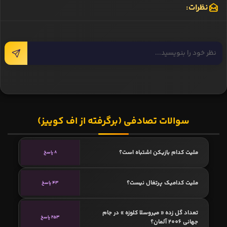
نظرات:
سوالات تصادفی (برگرفته از اف کوییز)
ملیت کدام بازیکن اشتباه است؟
8 پاسخ
ملیت کدامیک پرتغال نیست؟
43 پاسخ
تعداد گل زده « میروسلا کلوزه » در جام
253 پاسخ
جهانی 2006 آلمان؟