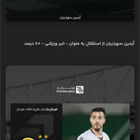
آرمین سهرابیان
آرمین سهرابیان از استقلال به ملوان - خبر ورزشی - 80 درصد