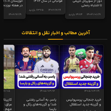
دور؛ از سوپرگل کریمی
فوتبالی در سال 1402
خوزستان 0
تا اشتباه رحمتی
در هفته نوزدهم
1402/12/19
7375 بازدید
1403/01/19
14814 بازدید
1402/12/19
5017 
آخرین مطالب و اخبار نقل و انتقالات
04/11/05
1405/03/12
1405/03/19
خرید جنجالی پرسپولیس
یاسر، به آسانی رفتنی
کاپیتان ا
و گزینه جدید استقلال
شد! و گزینه‌های رئال و
عراق: ای
بارسا
مهم و طل