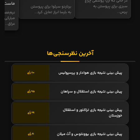
در حالی که آریا یوسفی چراغ
ماست
سبزی برای پیوستن به
برناردو سیلوا برای پیوستن
پرس...
به بارسا ابراز تمایل کرد...
نیم‌فصل و
مبارکی در
عراق...
آخرین نظرسنجی‌ها
پیش بینی نتیجه بازی هوادار و پرسپولیس
80 رأی
پیش بینی نتیجه بازی استقلال و سپاهان
95 رأی
پیش بینی نتیجه بازی تراکتور و استقلال
69 رأی
خوزستان
پیش بینی نتیجه بازی یوونتوس و آث میلان
21 رأی