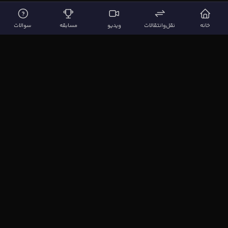
خانه
نقل‌وانتقالات
ویدیو
مسابقه
سوالات
لینک‌های مهم
صفحه اصلی
نقل‌وانتقالات
ویدیوها
مقاله‌ها
سوالات فوتبالی
بیشتر
مجله فوتبال‌باز
آیا می‌دانستید؟
نظرسنجی