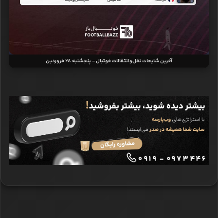
آخرین شایعات نقل‌وانتقالات فوتبال - پنجشنبه 28 فروردین