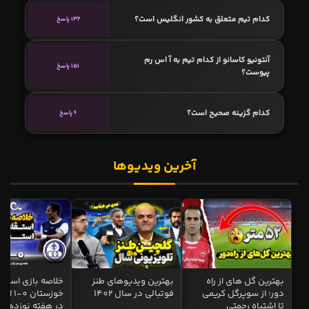
کدام تیم متعلق به کشور انگلیس است؟
132 پاسخ
آنتونیو کاسانو از کدام تیم به آ اس رم
151 پاسخ
پیوست؟
کدام گزینه صحیح است؟
6 پاسخ
آخرین ویدیوها
بهترین گل های از راه
بهترین ویدیوهای طنز
خلاصه بازی استقل
دور؛ از سوپرگل کریمی
فوتبالی در سال 1402
خوزستان 0
تا اشتباه رحمتی
در هفته نوزدهم