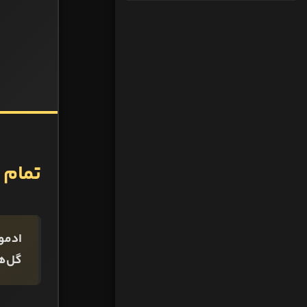
تمام 
ادمون
گل‌ها