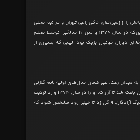
 متولد شد. او فوتبالش را از زمین‌های خاکی رافی تهران و در تیم محلی
سیپان آغاز کرد. او سپس به تیم محلی دیگری به نام ماسیس پیوست تا این‌که در سال 1370 و سن 16 سالگی، توسط معلم
ه‌ای دوران فوتبال بزیک بود؛ تیمی که بسیاری از
رای نوجوانان و جوانان آرارات به میدان رفت. طی همان سال‌های اولیه شم گلزنی
بالا و بازی هوشمندانه ادموند، توجه همگان را جلب کرد. این عملکرد درخشان باعث شد تا آرارات، او را در سال 1373 وارد ترکیب
اصلی این باشگاه کند. بزیک در سال 1374 به همراه آرارات طی 9 دیدار اول لیگ آزادگان، 9 گل زد تا خیلی زود مشخص شود که