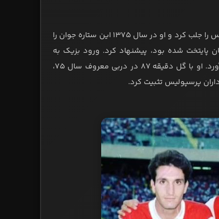
درخشش بزیک در باشگاه آرارات، توجه امیر عابدینی مدیرعامل وقت پرسپولیس را جلب کرد و او در سال 1375 این ستاره جوان را
ان پایتخت شده بود، پیشنهاد کرد. ورود بزیک به
پرسپولیس، موجی از طراوت و اثربخشی را برای خط حمله قرمزها به ارمغان آورد. او با گل دقیقه ۸۷ در دربی معروف سال 75،