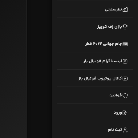
نظرسنجی
بازی اِف کوییز
جام جهانی 2022 قطر
اینستاگرام فوتبال باز
کانال یوتیوب فوتبال باز
قوانین
ورود
ثبت نام