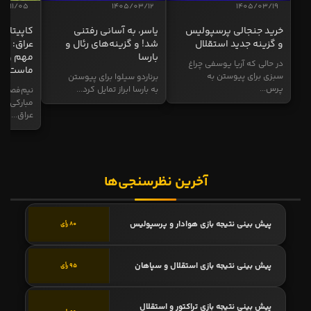
04/11/05
1405/03/12
1405/03/19
خرید جنجالی پرسپولیس
یاسر، به آسانی رفتنی
کاپیتان ا
و گزینه جدید استقلال
شد! و گزینه‌های رئال و
عراق: ای
بارسا
مهم و طل
در حالی که آریا یوسفی چراغ
ماست
سبزی برای پیوستن به
برناردو سیلوا برای پیوستن
پرس...
به بارسا ابراز تمایل کرد...
نیم‌فصل و
مبارکی در
عراق...
آخرین نظرسنجی‌ها
پیش بینی نتیجه بازی هوادار و پرسپولیس
80 رأی
پیش بینی نتیجه بازی استقلال و سپاهان
95 رأی
پیش بینی نتیجه بازی تراکتور و استقلال