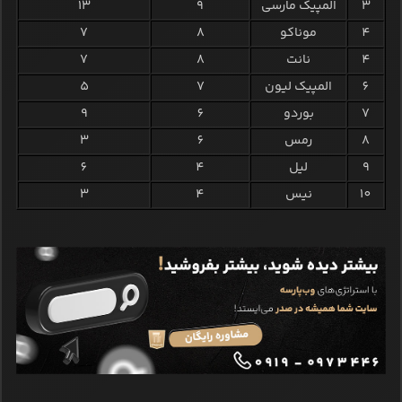
3
المپیک مارسی
9
13
4
موناکو
8
7
4
نانت
8
7
6
المپیک لیون
7
5
7
بوردو
6
9
8
رمس
6
3
9
لیل
4
6
10
نیس
4
3