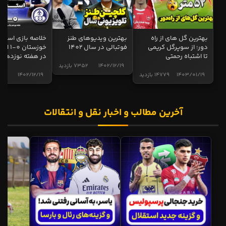
بهترین گل های از راه
بهترین ویدیوهای طنز
خلاصه بازی استقل
دور؛ از سوپرگل کریمی
فوتبالی در سال 1402
خوزستان 0
تا اشتباه رحمتی
در هفته نوزدهم
1402/12/19
7352 بازدید
1403/01/19
14779 بازدید
1402/12/19
4998 ب
آخرین مطالب و اخبار نقل و انتقالات