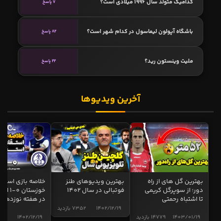
کدامیک متولد سال 1996 میلادی است؟
7 پاسخ
باشگاه آپولون لیماسول در کدام شهر است؟
82 پاسخ
ملیت وینستون رید؟
22 پاسخ
آخرین ویدیوها
بهترین گل های از راه
بهترین ویدیوهای طنز
خلاصه بازی استقل
دور؛ از سوپرگل کریمی
فوتبالی در سال 1402
خوزستان 0
تا اشتباه رحمتی
در هفته نوزدهم
1402/12/19
7352 بازدید
1403/01/19
14779 بازدید
1402/12/19
4998 ب