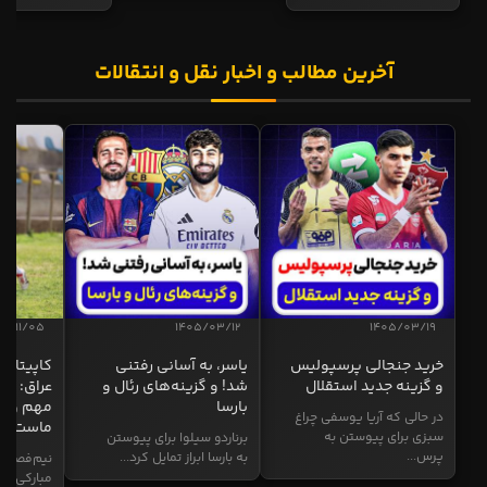
آخرین مطالب و اخبار نقل و انتقالات
04/11/05
1405/03/12
1405/03/19
خرید جنجالی پرسپولیس
یاسر، به آسانی رفتنی
کاپیتان ا
و گزینه جدید استقلال
شد! و گزینه‌های رئال و
عراق: ای
بارسا
مهم و طل
در حالی که آریا یوسفی چراغ
ماست
سبزی برای پیوستن به
برناردو سیلوا برای پیوستن
پرس...
به بارسا ابراز تمایل کرد...
نیم‌فصل و
مبارکی در