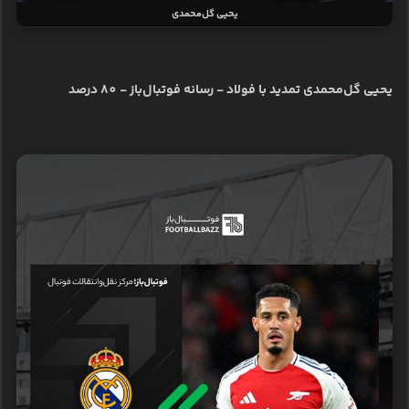
یحیی گل‌محمدی
یحیی گل‌محمدی تمدید با فولاد - رسانه فوتبال‌باز - 80 درصد