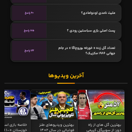
ملیت نامدی اودوامادی؟
20 پاسخ
پست اصلی بازی سباستین رودی ؟
175 پاسخ
تعداد گل زده « خورخه بوروچاگا » در جام
122 پاسخ
جهانی 1986 مکزیک؟
آخرین ویدیوها
بهترین گل های از راه
بهترین ویدیوهای طنز
خلاصه بازی استقل
دور؛ از سوپرگل کریمی
فوتبالی در سال 1402
خوزستان 0