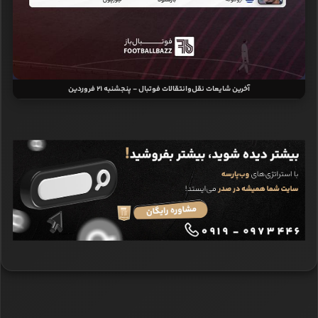
آخرین شایعات نقل‌وانتقالات فوتبال - پنجشنبه 21 فروردین