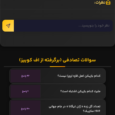
نظرات:
سوالات تصادفی (برگرفته از اف کوییز)
کدام بازیکن اهل قاره اروپا نیست؟
42 پاسخ
ملیت کدام بازیکن اشتباه است؟
6 پاسخ
تعداد گل زده « ژان تیگانا » در جام جهانی
120 پاسخ
1986 مکزیک؟