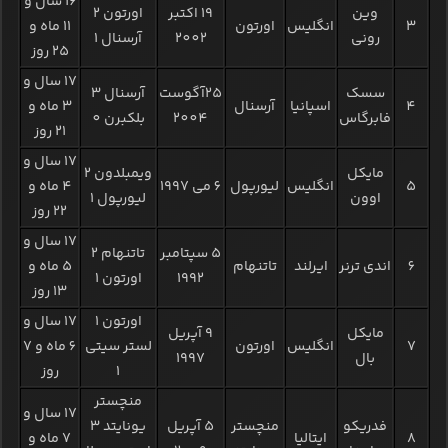
16 سال و
وین
19 اکتبر
اورتون 2
3
انگلیس
اورتون
11 ماه و
رونی
2002
آرسنال 1
25 روز
17 سال و
سسک
25آگوست
آرسنال 3
4
اسپانیا
آرسنال
3 ماه و
فابرگاس
2004
بلکبرن 0
21 روز
17 سال و
مایکل
ویمبلدون 2
5
انگلیس
لیورپول
6 می 1997
4 ماه و
اوون
لیورپول 1
22 روز
17 سال و
5 سپتامبر
تاتنهام 2
6
اندی ترنر
ایرلند
تاتنهام
5 ماه و
1992
اورتون 1
13 روز
اورتون 1
17 سال و
مایکل
9 آپریل
7
انگلیس
اورتون
لستر سیتی
6 ماه و 7
بال
1997
1
روز
منچستر
17 سال و
فدریکو
منچستر
5 آپریل
یونایتد 3
8
ایتالیا
7 ماه و