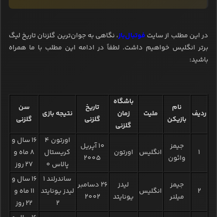
در این مطلب از سایت
فوتبال‌باز
، نگاهی به جوان‌ترین گلزنان تاریخ لیگ
برتر انگلیس خواهیم داشت. لطفاً در ادامه این مطلب با ما همراه
باشید:
باشگاه
نام
تاریخ
سن
ردیف
ملیت
زمان
نتیجه بازی
بازیکن
گلزنی
گلزنی
گلزنی
اورتون 4
16 سال و
جیمز
10 آپریل
1
انگلیس
اورتون
کریستال
8 ماه و
وائون
2005
پالاس 0
27 روز
ساندرلند 1
16 سال و
جیمز
لیدز
26 دسامبر
2
انگلیس
لیدز یونایتد
11 ماه و
میلنر
یونایتد
2002
2
22 روز