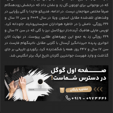
که در نوجوانی برای اورتون گل زد و نشان داد که درخشش زودهنگام
صرفاً مختص مهاجمان نیست. در ادامه، فدریکو ماچدا با گلی رؤیایی در
وقت‌های تلف‌شده مقابل استون ویلا در سال ۲۰۰۹ و سن ۱۷ سال و
226 روزگی، نامش را در خاطره هواداران منچستریونایتد جاودانه کرد.
لویس مایلی هافبک آینده‌دار نیوکاسل نیز با گلی که در سن ۱۷ سال و
229 روزگی زد به جمع این چهره‌های طلایی پیوست. در نهایت اتان
انوانری پدیده حیرت‌انگیز آرسنال با گلزنی مقابل ناتینگهام فارست در
سن 17 سال و 247 روز، همه را شگفت‌زده کرد، رکوردی تاریخی بر جای
گذاشت و وارد فهرست جوانترین گلزنان تاریخ لیگ برتر انگلیس شد.