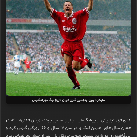
مایکل اوون، پنجمین گلزن جوان تاریخ لیگ برتر انگلیس
اندی ترنر نیز یکی از پیشگامان در این مسیر بود؛ بازیکن تاتنهام که در
همان سال‌های آغازین لیگ و در سن ۱۷ سال و 166 روزگی گلزنی کرد و
جایگاهش را در تاریخ تثبیت نمود. مایکل بال نیز از جمله مدافعانی بود