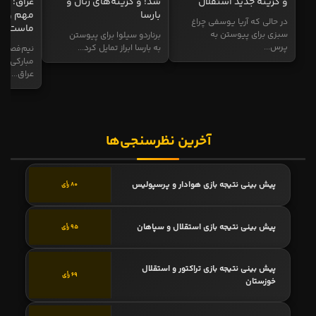
و گزینه جدید استقلال
شد! و گزینه‌های رئال و
عراق: ای
بارسا
مهم و طل
در حالی که آریا یوسفی چراغ
ماست
سبزی برای پیوستن به
برناردو سیلوا برای پیوستن
پرس...
به بارسا ابراز تمایل کرد...
نیم‌فصل و
مبارکی در
عراق...
آخرین نظرسنجی‌ها
پیش بینی نتیجه بازی هوادار و پرسپولیس
80 رأی
پیش بینی نتیجه بازی استقلال و سپاهان
95 رأی
پیش بینی نتیجه بازی تراکتور و استقلال
69 رأی
خوزستان