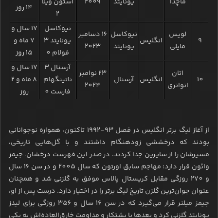
ماچدا
یونایتد
2009
استون ویلا
14 روز
2
نیوکاسل
17 سال و
لویس
نیوکاسل
16 دسامبر
9
انگلیس
یونایتد 3
7 ماه و
مایلی
یونایتد
2023
فولام 0
15 روز
آرسنال 3
17 سال و
اتان
23 نوامبر
10
انگلیس
آرسنال
ناتینگهام
8 ماه و 2
انوانری
2024
فارست 0
روز
از آغاز لیگ برتر انگلیس در فصل ۹۳-۱۹۹۲ تاکنون، همواره نوجوانانی
بودند که درخششی زودهنگام داشتند و با گل‌هایی تاریخی،
مسیرشان را از سایرین جدا کردند. در صدر این فهرست درخشان، جیمز
وائون قرار دارد؛ مهاجم سابق اورتون که سال 2005 و در سن 16 سال
و 270 روزگی مقابل کریستال پالاس موفق به گلزنی شد و همچنان
عنوان جوان‌ترین گلزن تاریخ لیگ برتر را در اختیار دارد. درست پس از او،
جیمز میلنر قرار می‌گیرد که در سن ۱۶ سال و 356 روزگی برای لیدز
یونایتد گلزنی کرد و بعدها با پشتکار و مداومت خارق‌العاده‌اش به یکی