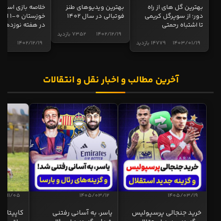
بهترین گل های از راه
بهترین ویدیوهای طنز
خلاصه بازی استقل
دور؛ از سوپرگل کریمی
فوتبالی در سال 1402
خوزستان 0
تا اشتباه رحمتی
در هفته نوزدهم
1402/12/19
7352 بازدید
1403/01/19
14779 بازدید
1402/12/19
4998 ب
آخرین مطالب و اخبار نقل و انتقالات
04/11/05
1405/03/12
1405/03/19
خرید جنجالی پرسپولیس
یاسر، به آسانی رفتنی
کاپیتان ا