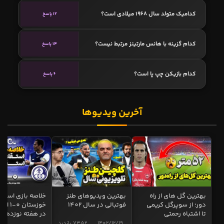
کدامیک متولد سال 1968 میلادی است؟
12 پاسخ
کدام گزینه با هانس مارتینز مرتبط نیست؟
14 پاسخ
کدام بازیکن چپ پا است؟
6 پاسخ
آخرین ویدیوها
بهترین گل های از راه
بهترین ویدیوهای طنز
خلاصه بازی استقل
دور؛ از سوپرگل کریمی
فوتبالی در سال 1402
خوزستان 0
تا اشتباه رحمتی
در هفته نوزدهم
1402/12/19
7352 بازدید