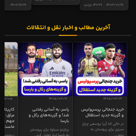
1403/01/19
14779 بازدید
1402/12/19
4998 ب
آخرین مطالب و اخبار نقل و انتقالات
04/11/05
1405/03/12
1405/03/19
خرید جنجالی پرسپولیس
یاسر، به آسانی رفتنی
کاپیتان ا
و گزینه جدید استقلال
شد! و گزینه‌های رئال و
عراق: ای
بارسا
مهم و طل
در حالی که آریا یوسفی چراغ
ماست
سبزی برای پیوستن به
برناردو سیلوا برای پیوستن
پرس...
به بارسا ابراز تمایل کرد...
نیم‌فصل و