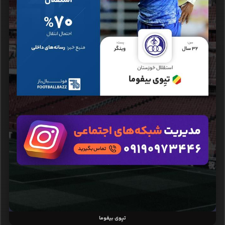
تیِوی بیفوما