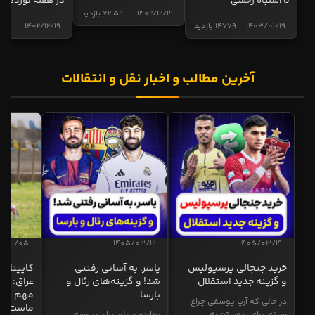
تا اشتباه رحمتی
در هفته نوزدهم
1402/12/19
7352 بازدید
1403/01/19
14779 بازدید
1402/12/19
4998 ب
آخرین مطالب و اخبار نقل و انتقالات
04/11/05
1405/03/12
1405/03/19
خرید جنجالی پرسپولیس
یاسر، به آسانی رفتنی
کاپیتان ا
و گزینه جدید استقلال
شد! و گزینه‌های رئال و
عراق: ای
بارسا
مهم و طل
در حالی که آریا یوسفی چراغ
ماست
سبزی برای پیوستن به