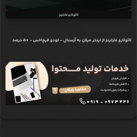
لائوتارو مارتینز
لائوتارو مارتینز از اینتر میلان به آرسنال - تودو فیچاخس - 50 درصد