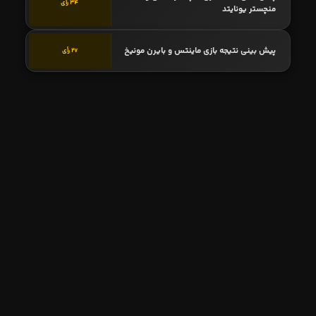
34 رأی
منچستر یونایتد
پیش بینی نتیجه بازی ماینتس و بایرن مونیخ
27 رأی