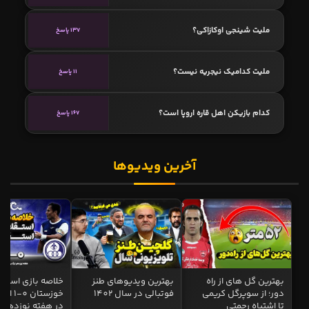
ملیت شینجی اوکازاکی؟
137 پاسخ
ملیت کدامیک نیجریه نیست؟
11 پاسخ
کدام بازیکن اهل قاره اروپا است؟
167 پاسخ
آخرین ویدیوها
بهترین گل های از راه
بهترین ویدیوهای طنز
خلاصه بازی استقل
دور؛ از سوپرگل کریمی
فوتبالی در سال 1402
خوزستان 0
تا اشتباه رحمتی
در هفته نوزدهم