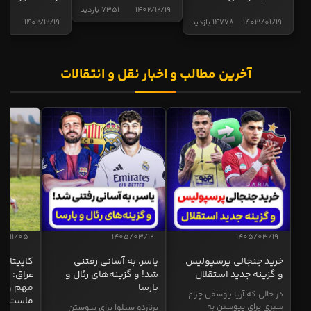
1402/12/19
7351 بازدید
1403/01/19
14778 بازدید
1402/12/19
4997 ب
آخرین مطالب و اخبار نقل و انتقالات
04/11/05
1405/03/12
1405/03/19
خرید جنجالی پرسپولیس
یاسر، به آسانی رفتنی
کاپیتان ا
و گزینه جدید استقلال
شد! و گزینه‌های رئال و
عراق: ای
بارسا
مهم و طل
در حالی که آریا یوسفی چراغ
ماست
سبزی برای پیوستن به
برناردو سیلوا برای پیوستن