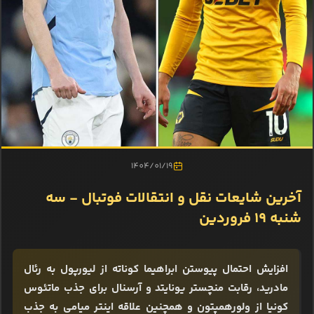
1404/01/19
آخرین شایعات نقل و انتقالات فوتبال - سه
شنبه 19 فروردین
افزایش احتمال پیوستن ابراهیما کوناته از لیورپول به رئال
مادرید، رقابت منچستر یونایتد و آرسنال برای جذب ماتئوس
کونیا از ولورهمپتون و همچنین علاقه اینتر میامی به جذب