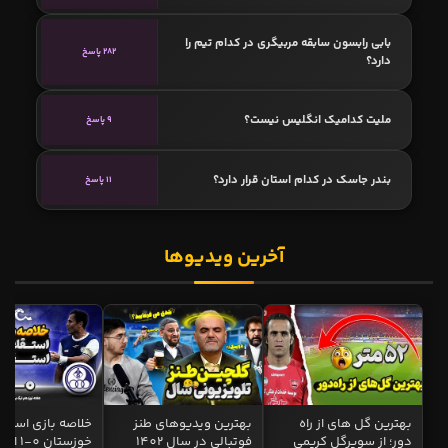
بابی رابسون سابقه مربیگری در کدام تیم را
282 پاسخ
دارد؟
ملیت کدامیک انگلیس نیست؟
9 پاسخ
بندر جاسک در کدام استان قرار دارد؟
11 پاسخ
آخرین ویدیوها
بهترین گل های از راه
بهترین ویدیوهای طنز
خلاصه بازی استقل
دور؛ از سوپرگل کریمی
فوتبالی در سال 1402
خوزستان 0