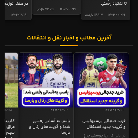
تا اشتباه رحمتی
در هفته نوزدهم
1402/12/19
7375 بازدید
1403/01/19
14813 بازدید
1402/12/19
5015 ب
آخرین مطالب و اخبار نقل و انتقالات
04/11/05
1405/03/12
1405/03/19
خرید جنجالی پرسپولیس
یاسر، به آسانی رفتنی
کاپیتان ا
و گزینه جدید استقلال
شد! و گزینه‌های رئال و
عراق: ای
بارسا
مهم و طل
در حالی که آریا یوسفی چراغ