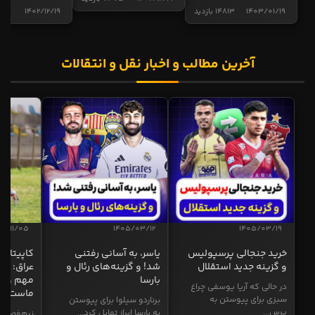
1403/01/19
14813 بازدید
1402/12/19
5015 ب
آخرین مطالب و اخبار نقل و انتقالات
04/11/05
1405/03/12
1405/03/19
خرید جنجالی پرسپولیس
یاسر، به آسانی رفتنی
کاپیتان ا
و گزینه جدید استقلال
شد! و گزینه‌های رئال و
عراق: ای
بارسا
مهم و طل
در حالی که آریا یوسفی چراغ
ماست
سبزی برای پیوستن به
برناردو سیلوا برای پیوستن
پرس...
به بارسا ابراز تمایل کرد...
نیم‌فصل و