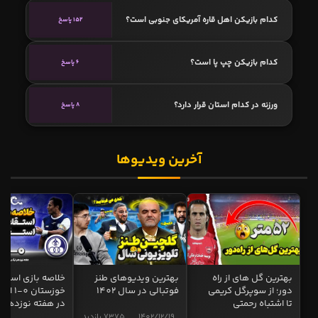
کدام بازیکن اهل قاره آمریکای جنوبی است؟
152 پاسخ
کدام بازیکن چپ پا است؟
6 پاسخ
ورزنه در کدام استان قرار دارد؟
8 پاسخ
آخرین ویدیوها
بهترین گل های از راه
بهترین ویدیوهای طنز
خلاصه بازی استقل
دور؛ از سوپرگل کریمی
فوتبالی در سال 1402
خوزستان 0
تا اشتباه رحمتی
در هفته نوزدهم
1402/12/19
7375 بازدید