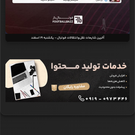
آخرین شایعات نقل‌وانتقالات فوتبال - یکشنبه 19 اسفند