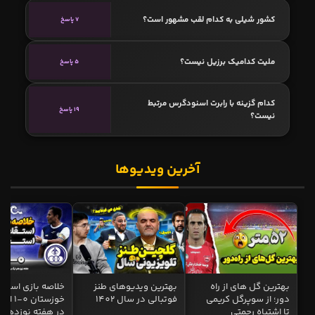
کشور شیلی به کدام لقب مشهور است؟
7 پاسخ
ملیت کدامیک برزیل نیست؟
5 پاسخ
کدام گزینه با رابرت اسنودگرس مرتبط
19 پاسخ
نیست؟
آخرین ویدیوها
بهترین گل های از راه
بهترین ویدیوهای طنز
خلاصه بازی استقل
دور؛ از سوپرگل کریمی
فوتبالی در سال 1402
خوزستان 0
تا اشتباه رحمتی
در هفته نوزدهم