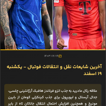
1403/12/19
آخرین شایعات نقل و انتقالات فوتبال - یکشنبه
19 اسفند
علاقه رئال مادرید به جذب انزو فرناندز هافبک آرژانتینی چلسی،
جدال آرسنال و لیورپول برای جذب کینکزلی کومان از بایرن
مونیخ و همچنین افزایش احتمال انتقال جاناتان تاه از بایر