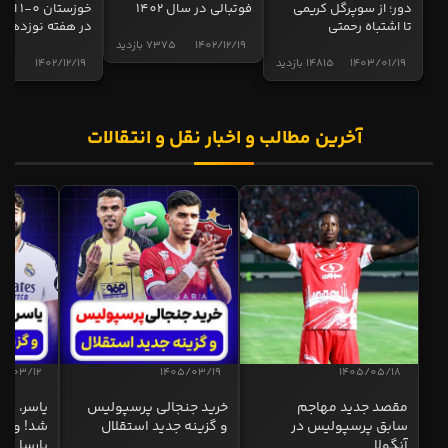
دور؛ از سوپرگل کریمی
فوتبالی در سال 1402
خوزستان 0
تا اشتباه رحمتی
در هفته نوزدهم
1402/12/19
7375 بازدید
1403/01/19
14815 بازدید
1402/12/19
5017 
آخرین مطالب و اخبار نقل و انتقالات
5/03/12
1405/03/19
1405/05/18
مقصد جدید مهاجم
خرید جنجالی پرسپولیس
یاسر، به
سابق پرسپولیس در
و گزینه جدید استقلال
شد! و گز
آنگولا
بارسا