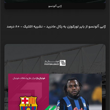
ژابی آلونسو
ژابی آلونسو از بایر لورکوزن به رئال مادرید - نشریه اتلتیک - 80 درصد