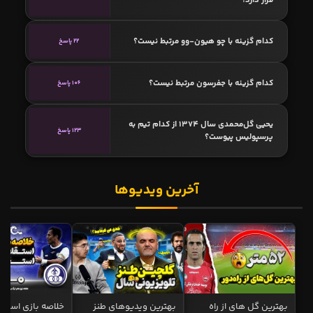
کدام گزینه با چو هیون-وو مرتبط نیست؟
22 پاسخ
کدام گزینه با جفرسون مرتبط نیست؟
106 پاسخ
یحیی گل‌محمدی سال 1374 از کدام تیم به
123 پاسخ
پرسپولیس پیوست؟
آخرین ویدیوها
بهترین گل های از راه
بهترین ویدیوهای طنز
خلاصه بازی استقل