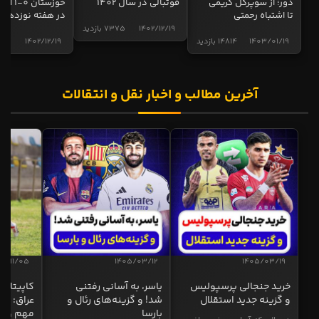
دور؛ از سوپرگل کریمی
فوتبالی در سال 1402
خوزستان 0
تا اشتباه رحمتی
در هفته نوزدهم
1402/12/19
7375 بازدید
1403/01/19
14814 بازدید
1402/12/19
5017 
آخرین مطالب و اخبار نقل و انتقالات
04/11/05
1405/03/12
1405/03/19
خرید جنجالی پرسپولیس
یاسر، به آسانی رفتنی
کاپیتان ا
و گزینه جدید استقلال
شد! و گزینه‌های رئال و
عراق: ای
بارسا
مهم و طل