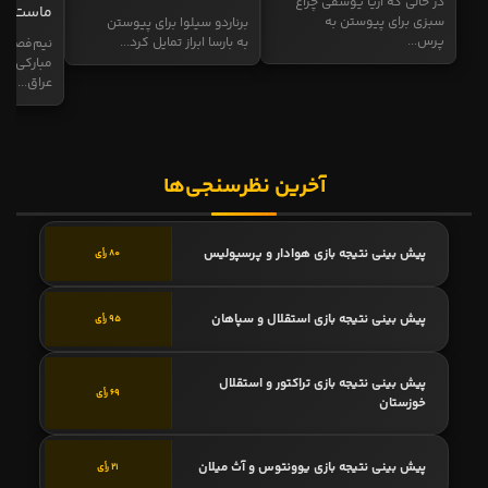
در حالی که آریا یوسفی چراغ
ماست
سبزی برای پیوستن به
برناردو سیلوا برای پیوستن
پرس...
به بارسا ابراز تمایل کرد...
نیم‌فصل و
مبارکی در
عراق...
آخرین نظرسنجی‌ها
پیش بینی نتیجه بازی هوادار و پرسپولیس
80 رأی
پیش بینی نتیجه بازی استقلال و سپاهان
95 رأی
پیش بینی نتیجه بازی تراکتور و استقلال
69 رأی
خوزستان
پیش بینی نتیجه بازی یوونتوس و آث میلان
21 رأی