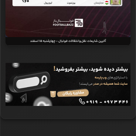
آخرین شایعات نقل‌وانتقالات فوتبال - چهارشنبه ۱۵ اسفند