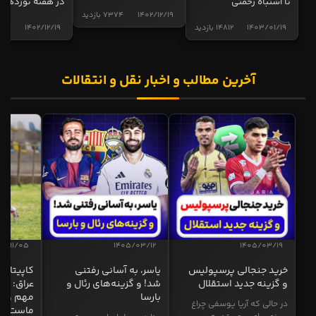
تا اشتباه رحمتی
در هفته نوزدهم
1402/12/19
7374 بازدید
1403/01/19
14812 بازدید
1402/12/19
5015 ب
آخرین مطالب و اخبار نقل و انتقالات
04/11/05
1405/03/12
1405/03/19
خرید جنجالی پرسپولیس
یاسر، به آسانی رفتنی
کاپیتان ا
و گزینه جدید استقلال
شد! و گزینه‌های رئال و
عراق: ای
بارسا
مهم و طل
در حالی که آریا یوسفی چراغ
ماست