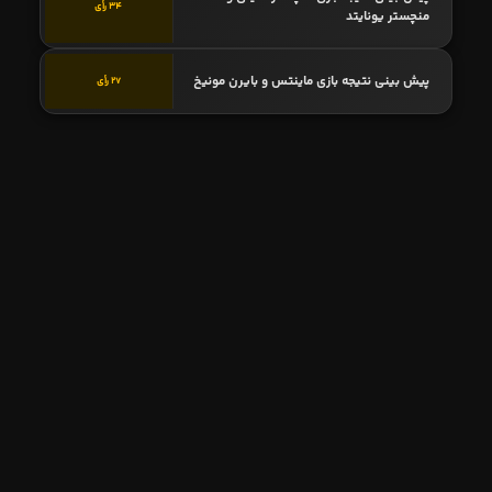
34 رأی
منچستر یونایتد
پیش بینی نتیجه بازی ماینتس و بایرن مونیخ
27 رأی