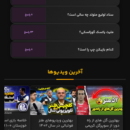
سناد لولیچ متولد چه سالی است؟
8 پاسخ
ملیت یاتسک گورالسکی؟
23 پاسخ
کدام بازیکن چپ پا است؟
8 پاسخ
آخرین ویدیوها
بهترین گل های از راه
بهترین ویدیوهای طنز
خلاصه بازی استقل
دور؛ از سوپرگل کریمی
فوتبالی در سال 1402
خوزستان 0