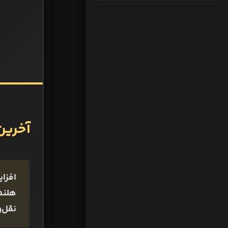
آخرین 
افزای
هلند
نقل‌وانت