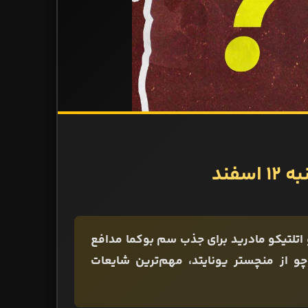
فند
و اتلتیکو مادرید برای جذب سم بوکما مدافع
اچو از منچستر یونایتد، مهم‌ترین شایعات