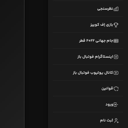
نظرسنجی
بازی اِف کوییز
جام جهانی 2022 قطر
اینستاگرام فوتبال باز
کانال یوتیوب فوتبال باز
قوانین
ورود
ثبت نام