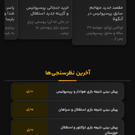
مقصد جدید مهاجم
خرید جنجالی پرسپولیس
یاسر، به
سابق پرسپولیس در
و گزینه جدید استقلال
شد! و گز
آنگولا
بارسا
در حالی که آریا یوسفی چراغ
سبزی برای پیوستن به
لوکاس ژوائو، مهاجم ۳۲
برناردو سی
پرس...
ساله و سابق پرسپولیس،
به بارسا ابر
پس از ...
آخرین نظرسنجی‌ها
پیش بینی نتیجه بازی هوادار و پرسپولیس
80 رأی
پیش بینی نتیجه بازی استقلال و سپاهان
95 رأی
پیش بینی نتیجه بازی تراکتور و استقلال
69 رأی
خوزستان