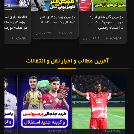
بهترین گل های از راه
بهترین ویدیوهای طنز
خلاصه بازی استقل
دور؛ از سوپرگل کریمی
فوتبالی در سال 1402
خوزستان 0
تا اشتباه رحمتی
در هفته نوزدهم
1402/12/19
7376 بازدید
1403/01/19
14818 بازدید
1402/12/19
5019 
آخرین مطالب و اخبار نقل و انتقالات
5/03/12
1405/03/19
1405/05/18