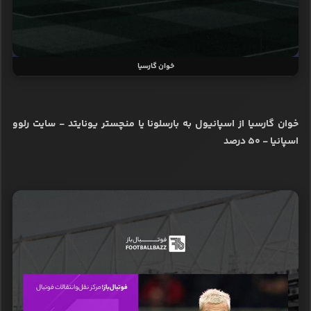
خوان گارسیا
خوان گارسیا از اسپانیول به بارسلونا یا منچستر یونایتد - سایت رلوو
اسپانیا - ۵۰ درصد