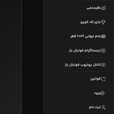
نظرسنجی
بازی اِف کوییز
جام جهانی 2022 قطر
اینستاگرام فوتبال باز
کانال یوتیوب فوتبال باز
قوانین
ورود
ثبت نام