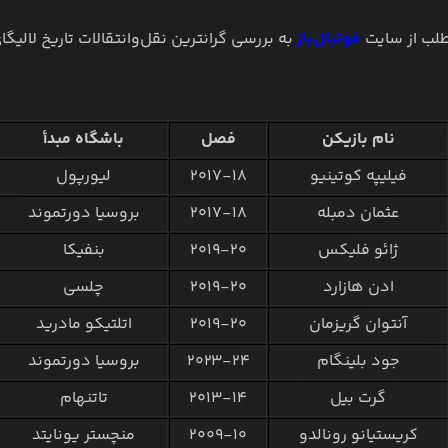
طلب از سایت
فوتبال‌باز
به بررسی گرانترین نقل‌وانتقالات تاریخ لالیگای
نام بازیکن
فصل
باشگاه مبدأ
فیلیپه کوتینیو
۲۰۱۷-۱۸
لیورپول
عثمان دمبله
۲۰۱۷-۱۸
بروسیا دورتموند
ژائو فلیکس
۲۰۱۹-۲۰
بنفیکا
ادن هازارد
۲۰۱۹-۲۰
چلسی
آنتوان گریزمان
۲۰۱۹-۲۰
اتلتیکو مادرید
جود بلینگام
۲۰۲۳-۲۴
بروسیا دورتموند
گرت بیل
۲۰۱۳-۱۴
تاتنهام
کریستیانو رونالدو
۲۰۰۹-۱۰
منچستر یونایتد