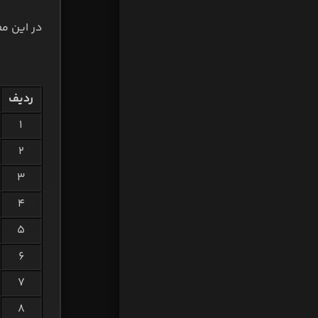
در این م
ردیف
۱
۲
۳
۴
۵
۶
۷
۸