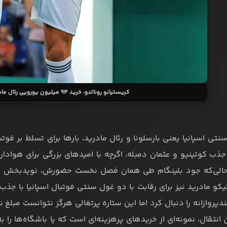
کریستیانو رونالدو، خرید 94 میلیون یورویی رئال مادرید در سال 2009
تی اسپانیا یعنی بارسلونا و رئال مادرید، بارها برای تسلط بر فوتبا
 جذب کوتینیو و عثمان دمبله، اگرچه با امیدهای بزرگی برای هواداران
حالی‌که جود بلینگام طی همان فصل نخست حضورش، نویدبخش عص
تیکو مادرید نیز برای رقابت با دو غول سنتی فوتبال اسپانیا با جذ
ندپروازانه را دنبال کرد اما این ستاره پرتغالی هرگز نتوانست مبل
ن انتقال، نمونه‌ای از خریدهای پرهزینه‌ای است که یا باشگاه‌ها را ب