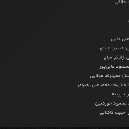
علی دایی
: حسین عبدی
 ژلیکو میاچ
 مسعود عالی‌پور
از: حمیدرضا مولایی
زه‌بان‌ها: محمدعلی یحیوی
ید زرینه
محمود خوردبین
: حبیب کاشانی