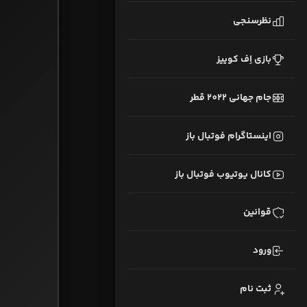
نظرسنجی
بازی اِف کوییز
جام جهانی 2022 قطر
اینستاگرام فوتبال باز
کانال یوتیوب فوتبال باز
قوانین
ورود
ثبت نام