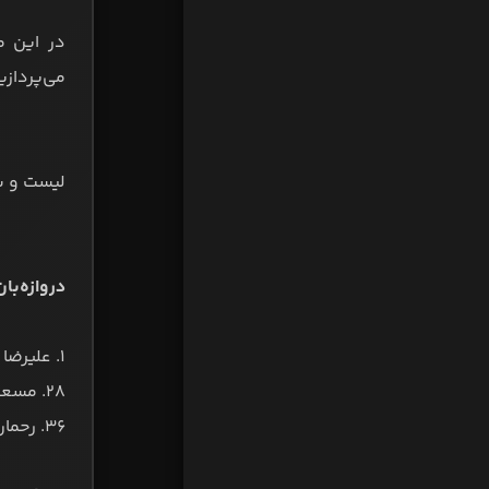
در این 
می‌پردازیم
لیست و ش
دروازه‌بان
۱. علیرضا حقیقی
۲۸. مسعود داستانی
۳۶. رحمان احمدی