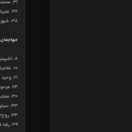
۳۱. محمد خوشرنگ کیسمی
۳۲. علیرضا صبوری
۳۸. شهریار فخیمی
مهاجمان:
۸. اشپیتیم آرفی
۱۰. غلامرضا رضایی
۲۱. وحید هاشمیان
۲۴. مرحوم هادی نوروزی
۳۰. مجتبی زارعی
۳۳. سیاوش تیزرو
۳۴. روح‌الله سیف‌اللهی
۳۹. رضا فیاضین