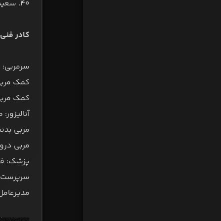
۴۰. سعید حلافی
کادر فنی:
سرمربی: 
کمک مربی
کمک مربی:
آنالیزور:
مربی بدنس
مربی دروا
پزشک: فر
سرپرست: 
مدیرعامل