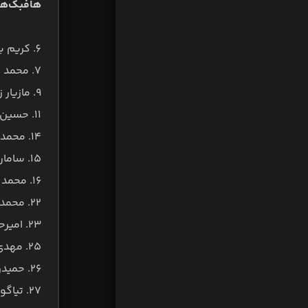
هافبک‌ها
6. کریم باقری
۷. محمد پروین
۹. مازیار زارع
۱۱. حسین بادامکی
۱۴. محمد نوری
۱۵. سامان آقازمانی
۱۶. محمد منصوری
۲۲. محمدمهدی الهایی
۲۳. امیرحسین فشنگچی
۲۵. مهدی شیری
۲۶. حمیدرضا علی عسگری
۲۷. تیاگو آلوز فراگا