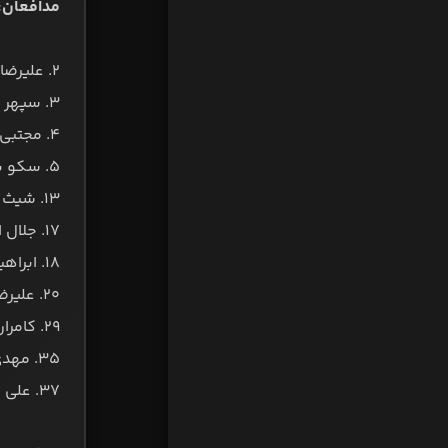
مدافعان:
۲. علیرضا محمد
۳. سپهر حیدری
۴. مجتبی شیری
۵. سکو برت
۱۳. شیث رضایی
۱۷. جلال اکبری
۱۸. ابراهیم شکوری
۲۰. علیرضا نورمحمدی
۲۹. کامران تجری
۳۵. مهدی خاکپور
۳۷. علی ابراهیمی