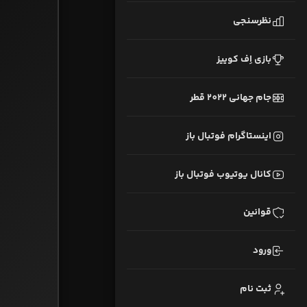
نظرسنجی
بازی اِف کوییز
جام جهانی 2022 قطر
اینستاگرام فوتبال باز
کانال یوتیوب فوتبال باز
قوانین
ورود
ثبت نام