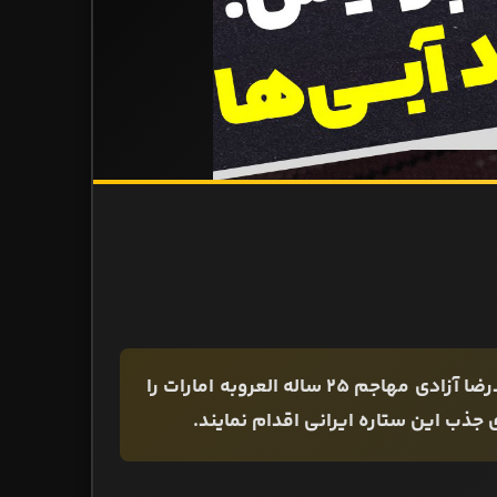
مدیران باشگاه استقلال برای تقویت خط خمله آبی‌پوشان، نام محمدرضا آزادی مهاجم 25 ساله العروبه امارات را
ای جذب این ستاره ایرانی اقدام نمایند.