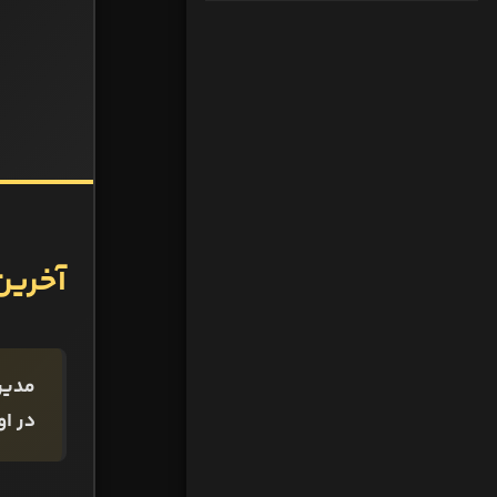
آخرین
در او