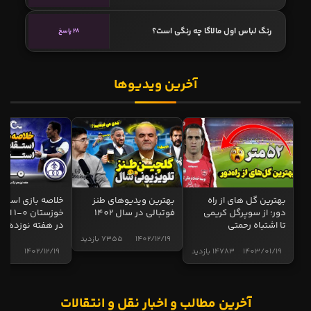
رنگ لباس اول مالاگا چه رنگی است؟
28 پاسخ
آخرین ویدیوها
بهترین گل های از راه
بهترین ویدیوهای طنز
خلاصه بازی استقل
دور؛ از سوپرگل کریمی
فوتبالی در سال 1402
خوزستان 0
تا اشتباه رحمتی
در هفته نوزدهم
1402/12/19
7355 بازدید
1403/01/19
14783 بازدید
1402/12/19
5001 
آخرین مطالب و اخبار نقل و انتقالات