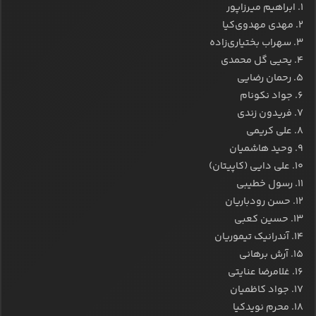
۱. ابراهیم میرزاپور
۲. مهدی مهدوی‌کیا
۳. سهراب بختیاری‌زاده
۴. یحیی گل محمدی
۵. رحمان رضایی
۶. جواد نکونام
۷. فریدون زندی
۸. علی کریمی
۹. وحید هاشمیان
۱۰. علی دایی (کاپیتان)
۱۱. رسول خطیبی
۱۲. حسن رودباریان
۱۳. حسین کعبی
۱۴. آندرانیک تیموریان
۱۵. آرش برهانی
۱۶. غلامرضا عنایتی
۱۷. جواد کاظمیان
۱۸. محرم نویدکیا