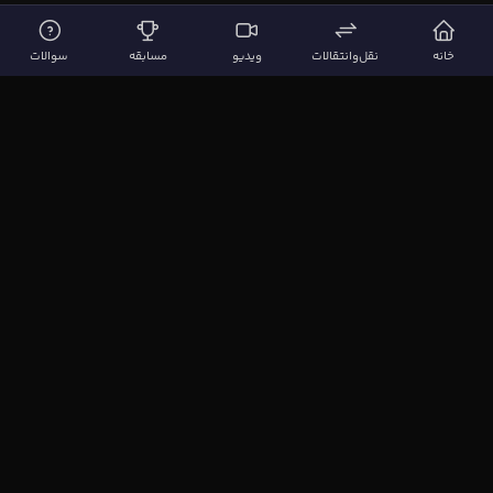
خانه
نقل‌وانتقالات
ویدیو
مسابقه
سوالات
لینک‌های مهم
صفحه اصلی
نقل‌وانتقالات
ویدیوها
مقاله‌ها
سوالات فوتبالی
بیشتر
مجله فوتبال‌باز
آیا می‌دانستید؟
نظرسنجی