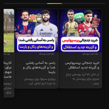
04/11/05
1405/03/12
1405/03/19
خرید جنجالی پرسپولیس
یاسر، به آسانی رفتنی
کاپیتان ا
و گزینه جدید استقلال
شد! و گزینه‌های رئال و
عراق: ای
بارسا
مهم و طل
در حالی که آریا یوسفی چراغ
ماست
سبزی برای پیوستن به
برناردو سیلوا برای پیوستن
پرس...
به بارسا ابراز تمایل کرد...
نیم‌فصل و
مبارکی در
عراق...