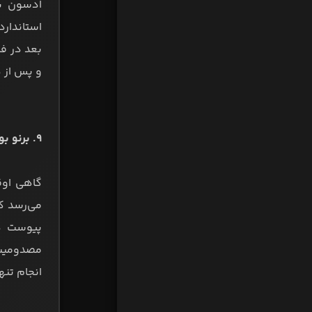
استاندار
و پس از دوره‌های 
۹. برنو بورخس از سائوپائولو در سال ۲۰۰۸ با مبلغ ۱۲ میلیون یورو:
گاهی اوقا
پیوست در
مصدومیت‌ه
انجام تنها ۲۱ بازی برای تیم اصلی باواریایی‌ها، بار دیگر به سائوپائو