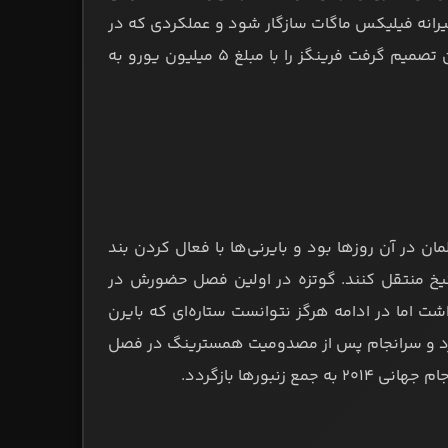
یرانه فیلیکس ماگات سازگار شود و عملکردی که در
برمن و دورتموند داشت را به نمایش بگذارد. سرانجام پس از یک سال، بایرن تصمیم گرفت فرینگز را با مبلغ ۵ میلیون یورو به
مان در آن روزها بود و بایرنی‌ها با فعال کردن بند
ه مونیخ منتقل کنند. گوتزه در اولین فصل حضورش در
لکرد امیدوارکننده‌ای داشت اما در ادامه هرگز نتوانست ستاره‌ای که بایرن
، تبدیل شود. او در دومین فصل حضورش در مونیخ، تنها ۹ گل زد و سرانجام پس از مصدومیت همسترینگ در فصل