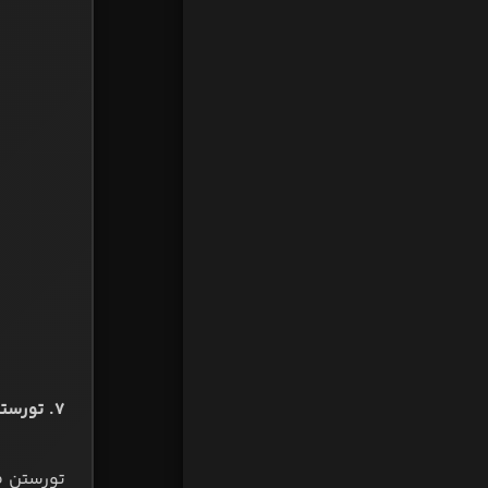
۷. تورستن فرینگز از بورسیا دورتموند در سال ۲۰۰۴ با مبلغ ۹.۲۵ میلیون یورو: