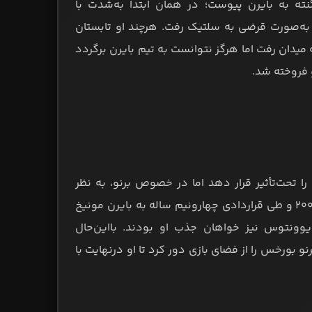
فن‌خال از توئنته به بایرن پیوست؛ در همان ابتدا به‌شدت با
به‌صورت قرضی به سلتیک رفت. هرچند او تابستان
یم ملی هلند به میدان رفت اما هرگز نتوانست به تیم بایرن برگردد
ا تحت‌تأثیر قرار دهد اما در خصوص برنو، به نظر
می‌رسد که او شخصاً مانع پیشرفت خویش بود. این مدافع برزیلی در سال ۲۰۰۸ و طی قراردادی چهارونیم ساله به بایرن مونیخ
یوونتوس نیز خواهان جذب او بودند. بااین‌حال
بورخس را از فضای بازی دور کرد تا او درنهایت با