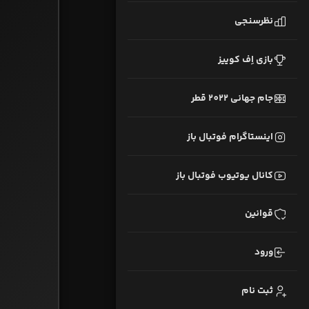
نظرسنجی
بازی اِف کوییز
جام جهانی 2022 قطر
اینستاگرام فوتبال باز
کانال یوتیوب فوتبال باز
قوانین
ورود
ثبت نام