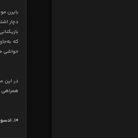
بایرن مون
دچار اشت
بازیکنانی
که به‌جای
حواشی مخ
در این مط
همراهی ف
۱۰. ادسون برافهاید از اف‌سی توئنته در سال ۲۰۰۹ با مبلغ ۲ میلیون یورو: