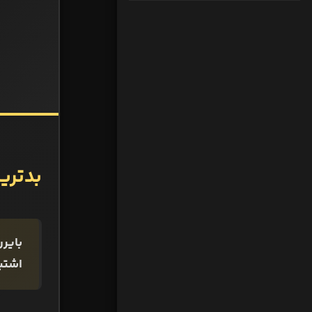
بدتری
بایرن
اشتبا