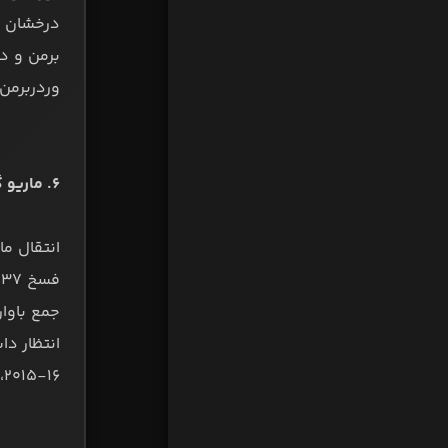
درخشان د
وردربرمن
۶. ماریو گوتزه از بورسیا دورتموند در سال ۲۰۱۳ با مبلغ ۳۷ میلیون یورو:
انتقال ما
ف
۱۶-۲۰۱۵، بایرن مونیخ و گوتزه تصمیم به قطع همکاری گرفتند تا گلزن فینال جام جهانی ۲۰۱۴ به جمع زنبورها بازگردد.