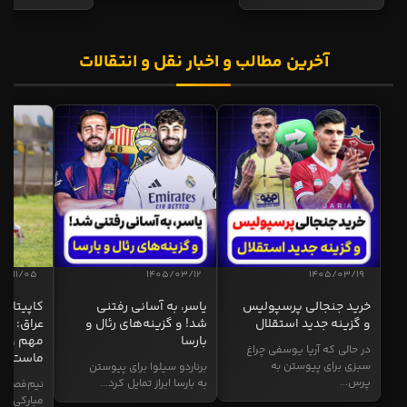
آخرین مطالب و اخبار نقل و انتقالات
04/11/05
1405/03/12
1405/03/19
خرید جنجالی پرسپولیس
یاسر، به آسانی رفتنی
کاپیتان ا
و گزینه جدید استقلال
شد! و گزینه‌های رئال و
عراق: ای
بارسا
مهم و طل
در حالی که آریا یوسفی چراغ
ماست
سبزی برای پیوستن به
برناردو سیلوا برای پیوستن
پرس...
به بارسا ابراز تمایل کرد...
نیم‌فصل و
مبارکی در