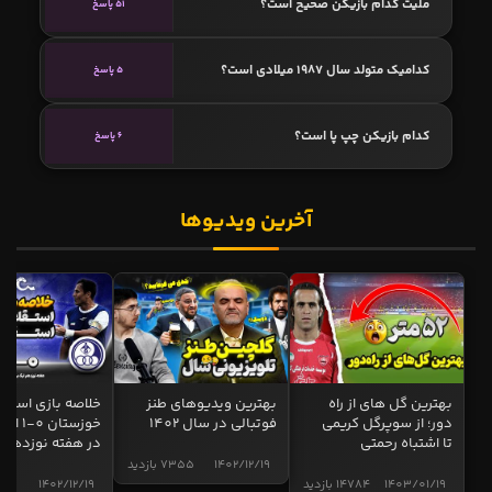
ملیت کدام بازیکن صحیح است؟
51 پاسخ
کدامیک متولد سال 1987 میلادی است؟
5 پاسخ
کدام بازیکن چپ پا است؟
6 پاسخ
آخرین ویدیوها
بهترین گل های از راه
بهترین ویدیوهای طنز
خلاصه بازی استقل
دور؛ از سوپرگل کریمی
فوتبالی در سال 1402
خوزستان 0
تا اشتباه رحمتی
در هفته نوزدهم
1402/12/19
7355 بازدید
1403/01/19
14784 بازدید
1402/12/19
5001 