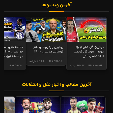
آخرین ویدیوها
بهترین گل های از راه
بهترین ویدیوهای طنز
خلاصه بازی استقل
دور؛ از سوپرگل کریمی
فوتبالی در سال 1402
خوزستان 0
تا اشتباه رحمتی
در هفته نوزدهم
1402/12/19
7355 بازدید
1403/01/19
14782 بازدید
1402/12/19
5001 
آخرین مطالب و اخبار نقل و انتقالات