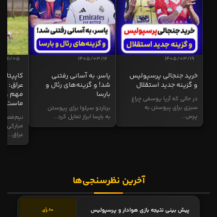
04/11/05
1405/03/12
1405/03/19
خرید جنجالی پرسپولیس
یاسر، به آسانی رفتنی
کاپیتان ا
و گزینه جدید استقلال
شد! و گزینه‌های رئال و
عراق: ای
بارسا
مهم و طل
در حالی که آریا یوسفی چراغ
ماست
سبزی برای پیوستن به
برناردو سیلوا برای پیوستن
پرس...
به بارسا ابراز تمایل کرد...
نیم‌فصل و
مبارکی در
عراق...
آخرین نظرسنجی‌ها
پیش بینی نتیجه بازی هوادار و پرسپولیس
80 رأی