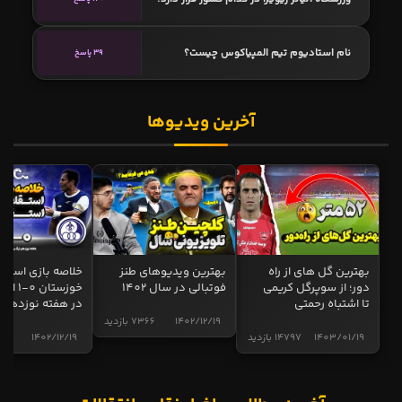
نام استادیوم تیم المپیاکوس چیست؟
39 پاسخ
آخرین ویدیوها
بهترین گل های از راه
بهترین ویدیوهای طنز
خلاصه بازی استقل
دور؛ از سوپرگل کریمی
فوتبالی در سال 1402
خوزستان 0
تا اشتباه رحمتی
در هفته نوزدهم
1402/12/19
7366 بازدید
1403/01/19
14797 بازدید
1402/12/19
5011