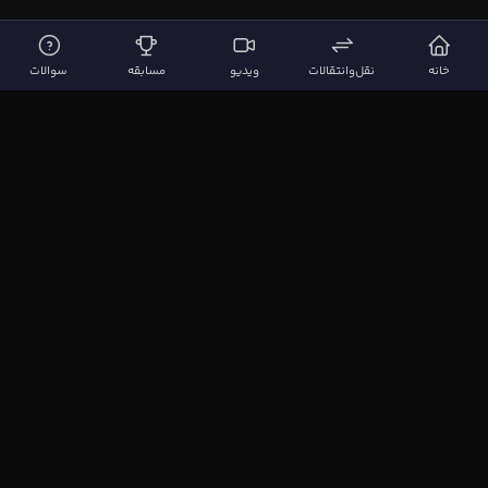
خانه
نقل‌وانتقالات
ویدیو
مسابقه
سوالات
لینک‌های مهم
صفحه اصلی
نقل‌وانتقالات
ویدیوها
مقاله‌ها
سوالات فوتبالی
بیشتر
مجله فوتبال‌باز
آیا می‌دانستید؟
نظرسنجی