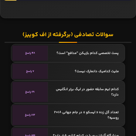
سوالات تصادفی (برگرفته از اف کوییز)
پست تخصصی کدام بازیکن "مدافع" است؟
48 پاسخ
ملیت کدامیک دانمارک نیست؟
7 پاسخ
کدام تیم سابقه حضور در لیگ برتر انگلیس
161 پاسخ
دارد؟
تعداد گل زده « ایسکو » در جام جهانی 2018
182 پاسخ
روسیه؟
ورزشگاه آلیانز ریویرا در کدام کشور قرار دارد؟
146 پاسخ